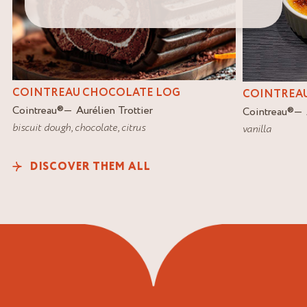
COINTREAU CHOCOLATE LOG
COINTREAU
Cointreau
®
Aurélien Trottier
Cointreau
®
biscuit dough
,
chocolate
,
citrus
vanilla
DISCOVER THEM ALL