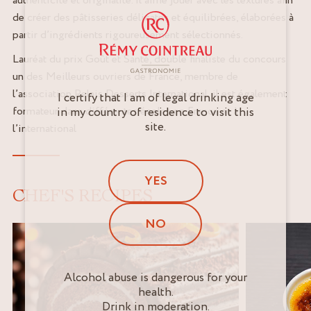
de créer des pâtisseries délicates et équilibrées, élaborées à
partir d’ingrédients rigoureusement sélectionnés.
Lauréat du prix Goût et Santé, double finaliste du concours
un des Meilleurs ouvriers de France, membre de
l’association Relais Desserts International, il est également
I certify that I am of legal drinking age
formateur dans différentes écoles en France et à
in my country of residence to visit this
site.
l’international
YES
CHEF'S RECIPES
NO
Alcohol abuse is dangerous for your
health.
Drink in moderation.