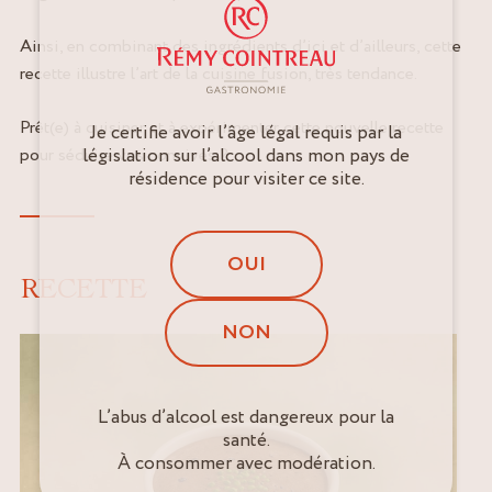
Ainsi, en combinant des ingrédients d’ici et d’ailleurs, cette
recette illustre l’art de la cuisine fusion, très tendance.
Prêt(e) à cuisiner et à expérimenter cette nouvelle recette
Je certifie avoir l’âge légal requis par la
pour séduire vos convives ?
législation sur l’alcool dans mon pays de
résidence pour visiter ce site.
OUI
RECETTE
NON
L’abus d’alcool est dangereux pour la
santé.
À consommer avec modération.