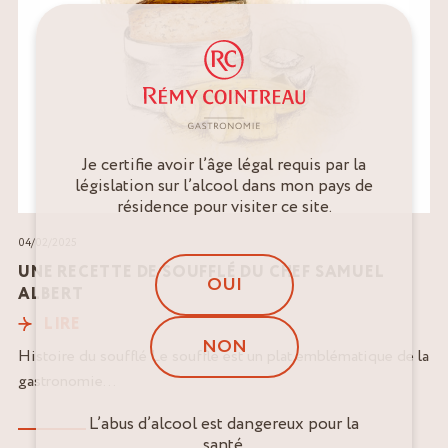
Je certifie avoir l’âge légal requis par la
législation sur l’alcool dans mon pays de
résidence pour visiter ce site.
04/02/2025
UNE RECETTE DE SOUFFLÉ DU CHEF SAMUEL
OUI
ALBERT
LIRE
NON
Histoire du soufflé Le soufflé est un plat emblématique de la
gastronomie...
L’abus d’alcool est dangereux pour la
santé.