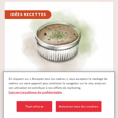
Lire
l'article
IDÉES RECETTES
En cliquant sur « Accepter tous les cookies », vous acceptez le stockage de
cookies sur votre appareil pour améliorer la navigation sur le site, analyser
son utilisation et contribuer à nos efforts de marketing.
11/04/2025
Lien vers la politique de confidentialite
UNE NOUVELLE RECETTE INSPIRÉE DE LA
CUISINE JAPONAISE
Tout refuser
Autoriser tous les cookies
LIRE