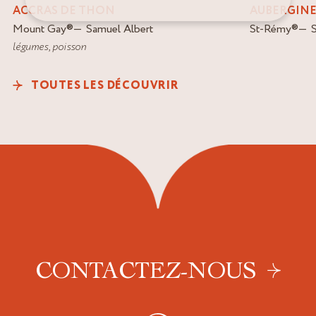
ACCRAS DE THON
AUBERGINE
Mount Gay
®
Samuel Albert
St-Rémy
®
légumes
,
poisson
TOUTES LES DÉCOUVRIR
CONTACTEZ-NOUS