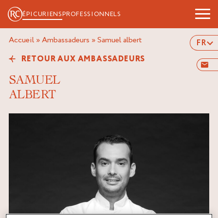
ÉPICURIENS
PROFESSIONNELS
Accueil
»
Ambassadeurs
»
samuel albert
FR
RETOUR AUX AMBASSADEURS
SAMUEL
ALBERT