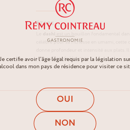
ÉTAPE
Le
dashi
est un bouillon fondamental dans
célèbre pour sa richesse en umami, cette
donne profondeur et intensité aux plats. I
un bouillon de légumes.
Je certifie avoir l’âge légal requis par la législation su
’alcool dans mon pays de résidence pour visiter ce sit
OUI
NON