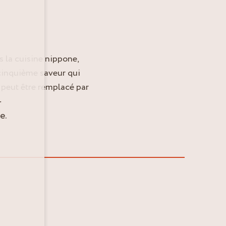
 la cuisine nippone,
 cinquième saveur qui
l peut être remplacé par
r
e.