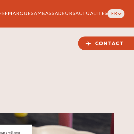
HEF
MARQUES
AMBASSADEURS
ACTUALITÉS
FR
CONTACT
pour améliorer