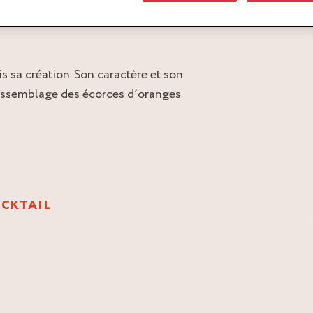
s donnent le ton de la
s sa création. Son caractère et son
l‘assemblage des écorces d’oranges
OCKTAIL