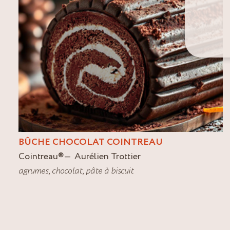
BÛCHE CHOCOLAT COINTREAU
Cointreau
®
Aurélien Trottier
agrumes
,
chocolat
,
pâte à biscuit