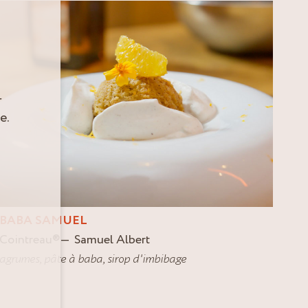
r
e.
BABA SAMUEL
Cointreau
®
Samuel Albert
agrumes
,
pâte à baba
,
sirop d'imbibage