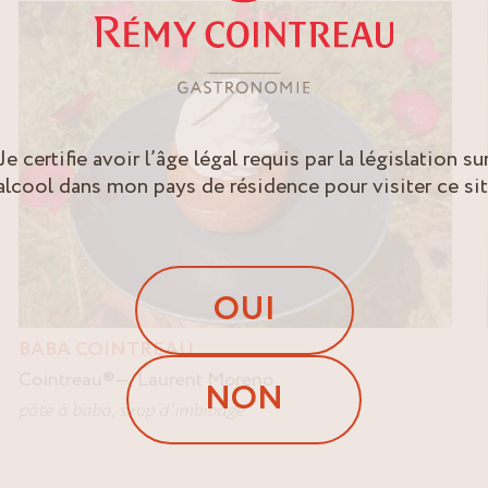
Je certifie avoir l’âge légal requis par la législation su
’alcool dans mon pays de résidence pour visiter ce sit
OUI
BABA COINTREAU
Cointreau
®
Laurent Moreno
NON
pâte à baba
,
sirop d'imbibage