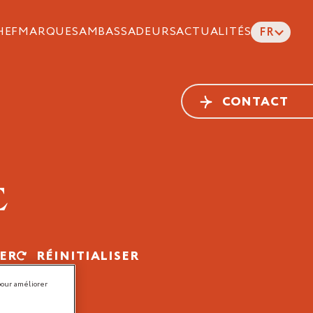
HEF
MARQUES
AMBASSADEURS
ACTUALITÉS
FR
CONTACT
E
RER
RÉINITIALISER
pour améliorer