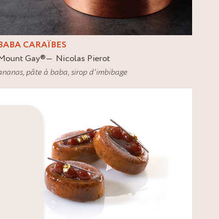
BABA CARAÏBES
Mount Gay
®
Nicolas Pierot
ananas
,
pâte à baba
,
sirop d'imbibage