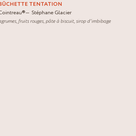
BÛCHETTE TENTATION
Cointreau
®
Stéphane Glacier
agrumes
,
fruits rouges
,
pâte à biscuit
,
sirop d'imbibage