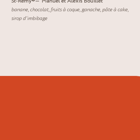
St-Rémy
®
Manuel et Alexis Bouillet
banane
,
chocolat
,
fruits à coque
,
ganache
,
pâte à cake
,
sirop d'imbibage