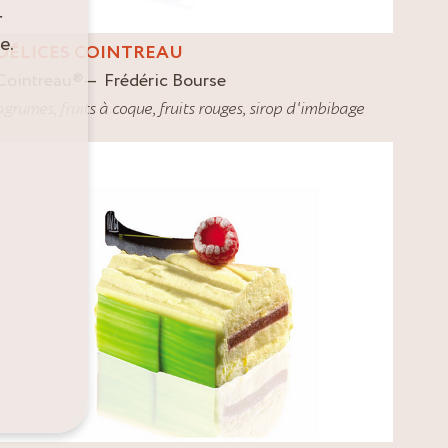
r
e.
DÉLICES COINTREAU
Cointreau
®
Frédéric Bourse
agrumes
,
fruits à coque
,
fruits rouges
,
sirop d'imbibage