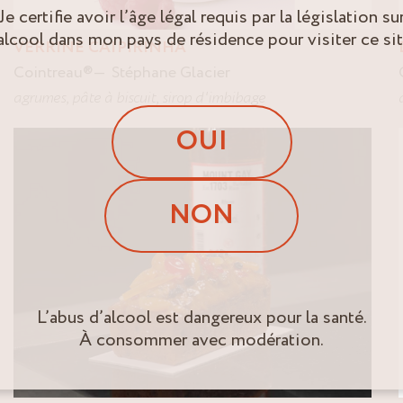
Je certifie avoir l’âge légal requis par la législation su
’alcool dans mon pays de résidence pour visiter ce sit
VERRINE CAÏPIRINHA
Cointreau
®
Stéphane Glacier
agrumes
,
pâte à biscuit
,
sirop d'imbibage
OUI
NON
L’abus d’alcool est dangereux pour la santé.
À consommer avec modération.