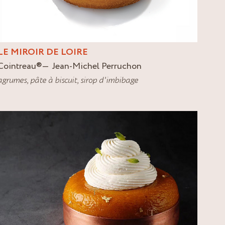
LE MIROIR DE LOIRE
Cointreau
®
Jean-Michel Perruchon
agrumes
,
pâte à biscuit
,
sirop d'imbibage