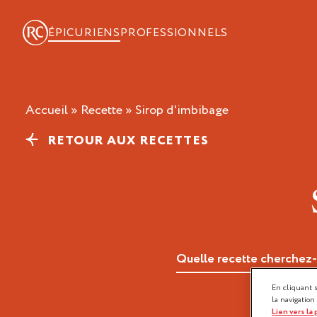
ÉPICURIENS
PROFESSIONNELS
Accueil
»
Recette
»
sirop d'imbibage
RETOUR AUX RECETTES
En cliquant 
la navigation
Lien vers la