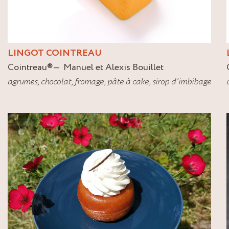
LINGOT COINTREAU
Cointreau
®
Manuel et Alexis Bouillet
agrumes
,
chocolat
,
fromage
,
pâte à cake
,
sirop d'imbibage