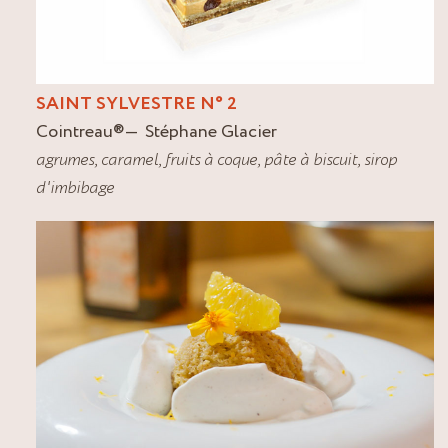
SAINT SYLVESTRE N° 2
Cointreau
®
Stéphane Glacier
agrumes
,
caramel
,
fruits à coque
,
pâte à biscuit
,
sirop
d'imbibage