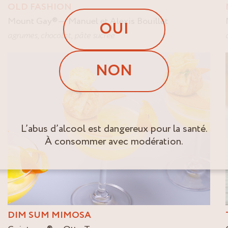
OLD FASHION
Mount Gay
®
Manuel et Alexis Bouillet
OUI
agrumes
,
chocolat
,
pâte sucrée
NON
L’abus d’alcool est dangereux pour la santé.
À consommer avec modération.
DIM SUM MIMOSA