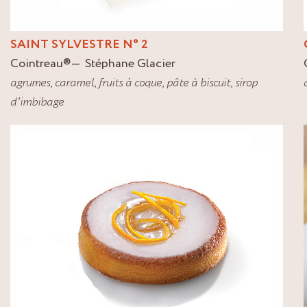
SAINT SYLVESTRE N° 2
Cointreau
®
Stéphane Glacier
agrumes
,
caramel
,
fruits à coque
,
pâte à biscuit
,
sirop
d'imbibage