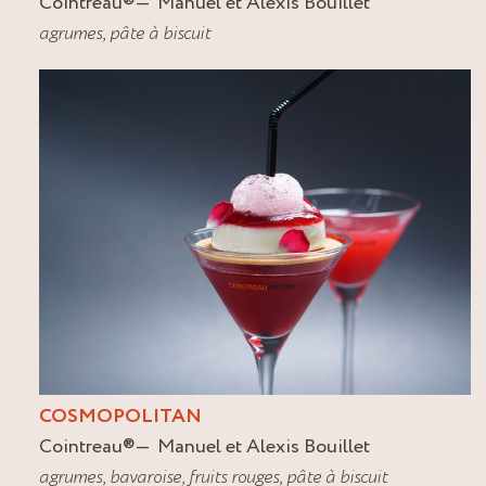
Cointreau
®
Manuel et Alexis Bouillet
agrumes
,
pâte à biscuit
COSMOPOLITAN
Cointreau
®
Manuel et Alexis Bouillet
agrumes
,
bavaroise
,
fruits rouges
,
pâte à biscuit