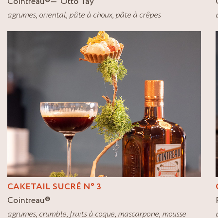
Cointreau
®
Otto Tay
agrumes
,
oriental
,
pâte à choux
,
pâte à crêpes
CAKETAIL SUCRÉ N° 3
Cointreau
®
agrumes
,
crumble
,
fruits à coque
,
mascarpone
,
mousse