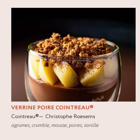
VERRINE POIRE COINTREAU®
Cointreau
®
Christophe Roesems
agrumes
,
crumble
,
mousse
,
poires
,
vanille