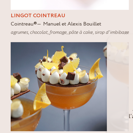
LINGOT COINTREAU
Cointreau
®
Manuel et Alexis Bouillet
agrumes
,
chocolat
,
fromage
,
pâte à cake
,
sirop d'imbibage
l