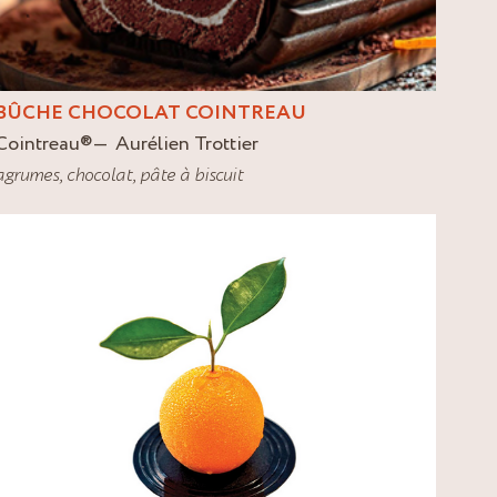
BÛCHE CHOCOLAT COINTREAU
Cointreau
®
Aurélien Trottier
agrumes
,
chocolat
,
pâte à biscuit