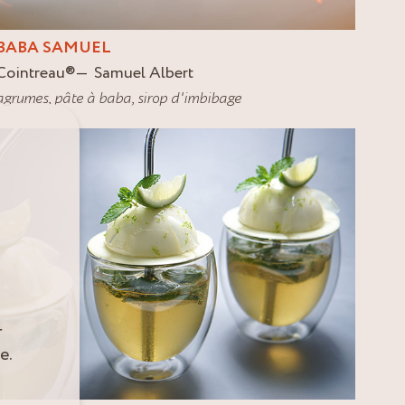
BABA SAMUEL
Cointreau
®
Samuel Albert
agrumes
,
pâte à baba
,
sirop d'imbibage
r
e.