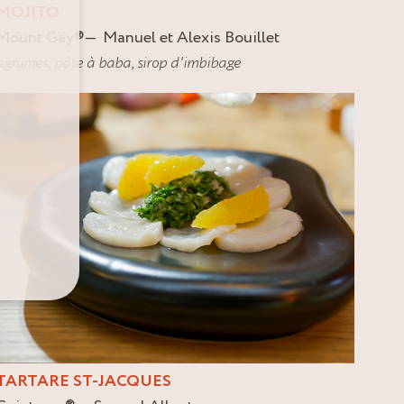
MOJITO
Mount Gay
®
Manuel et Alexis Bouillet
agrumes
,
pâte à baba
,
sirop d'imbibage
TARTARE ST-JACQUES