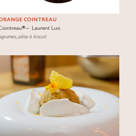
ORANGE COINTREAU
Cointreau
®
Laurent Luo
agrumes
,
pâte à biscuit