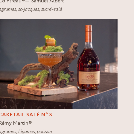
Cointreau
®
Samuel Albert
agrumes
,
st-jacques
,
sucré-salé
CAKETAIL SALÉ N° 3
Rémy Martin
®
agrumes
,
légumes
,
poisson