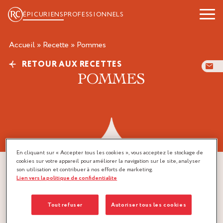
ÉPICURIENS
PROFESSIONNELS
Accueil
»
Recette
»
pommes
RETOUR AUX RECETTES
POMMES
En cliquant sur « Accepter tous les cookies », vous acceptez le stockage de
cookies sur votre appareil pour améliorer la navigation sur le site, analyser
son utilisation et contribuer à nos efforts de marketing.
Lien vers la politique de confidentialite
Tout refuser
Autoriser tous les cookies