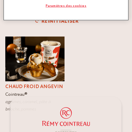
Paramètres des cookies
FILTRER
RÉINITIALISER
CHAUD FROID ANGEVIN
Cointreau
®
agrumes
,
caramel
,
pâte à
brioche
,
pommes