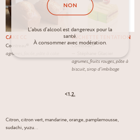
NON
L’abus d’alcool est dangereux pour la
santé.
CAKE CC
BÛCHETTE TENTATION
À consommer avec modération.
Cointreau
®
Cointreau
®
agrumes
,
facile
,
pâte à cake
Stéphane Glacier
agrumes
,
fruits rouges
,
pâte à
biscuit
,
sirop d'imbibage
<
1.
2.
Citron, citron vert, mandarine, orange, pamplemousse,
sudachi, yuzu…