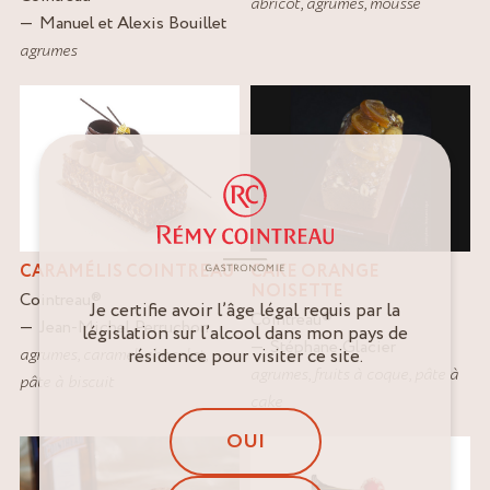
abricot
,
agrumes
,
mousse
Manuel et Alexis Bouillet
agrumes
CARAMÉLIS COINTREAU
CAKE ORANGE
NOISETTE
Cointreau
®
Je certifie avoir l’âge légal requis par la
Cointreau
®
Jean-Michel Perruchon
législation sur l’alcool dans mon pays de
Stéphane Glacier
agrumes
,
caramel
,
chocolat
,
résidence pour visiter ce site.
agrumes
,
fruits à coque
,
pâte à
pâte à biscuit
cake
OUI