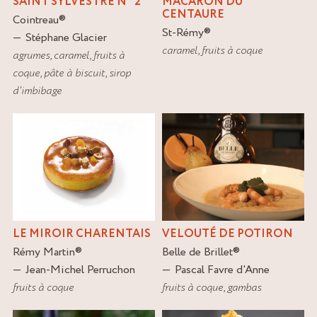
SAINT SYLVESTRE N° 2
MACARON DU
CENTAURE
Cointreau
®
St-Rémy
®
Stéphane Glacier
caramel
,
fruits à coque
agrumes
,
caramel
,
fruits à
coque
,
pâte à biscuit
,
sirop
d'imbibage
LE MIROIR CHARENTAIS
VELOUTÉ DE POTIRON
Rémy Martin
®
Belle de Brillet
®
Jean-Michel Perruchon
Pascal Favre d'Anne
fruits à coque
fruits à coque
,
gambas