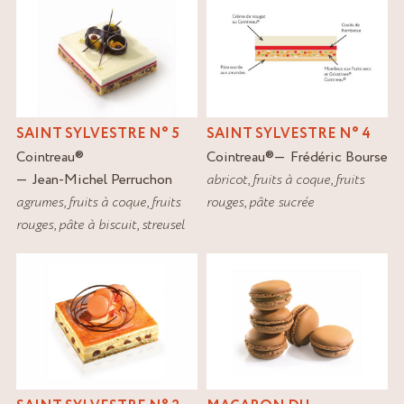
SAINT SYLVESTRE N° 5
SAINT SYLVESTRE N° 4
Cointreau
®
Cointreau
®
Frédéric Bourse
Jean-Michel Perruchon
abricot
,
fruits à coque
,
fruits
agrumes
,
fruits à coque
,
fruits
rouges
,
pâte sucrée
rouges
,
pâte à biscuit
,
streusel