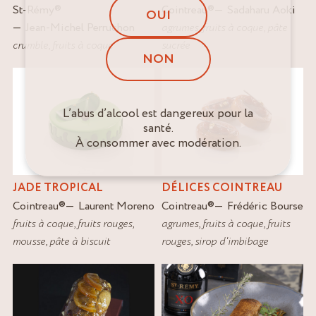
St-Rémy
®
Cointreau
®
Sadaharu Aoki
OUI
Jean-Michel Perruchon
agrumes
,
fruits à coque
,
pâte
crumble
,
fruits à coque
sucrée
NON
L’abus d’alcool est dangereux pour la
santé.
À consommer avec modération.
JADE TROPICAL
DÉLICES COINTREAU
Cointreau
®
Laurent Moreno
Cointreau
®
Frédéric Bourse
fruits à coque
,
fruits rouges
,
agrumes
,
fruits à coque
,
fruits
mousse
,
pâte à biscuit
rouges
,
sirop d'imbibage