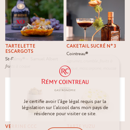
TARTELETTE
CAKETAIL SUCRÉ N° 3
ESCARGOTS
Cointreau
®
St-Rémy
®
Samuel Albert
agrumes
,
crumble
,
fruits à
fruits à coque
coque
,
mascarpone
,
mousse
Je certifie avoir l’âge légal requis par la
législation sur l’alcool dans mon pays de
résidence pour visiter ce site.
VERRINE CCC
TARTE YUZU