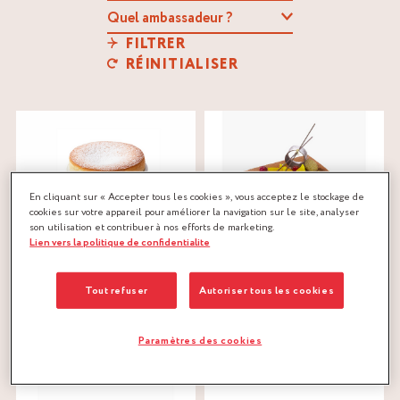
FILTRER
RÉINITIALISER
En cliquant sur « Accepter tous les cookies », vous acceptez le stockage de
cookies sur votre appareil pour améliorer la navigation sur le site, analyser
son utilisation et contribuer à nos efforts de marketing.
Lien vers la politique de confidentialite
SOUFFLÉ OKINAWA
SAINT SYLVESTRE N° 6
Mount Gay
®
Samuel Albert
Cointreau
®
Tout refuser
Autoriser tous les cookies
banane
,
fruits à coque
Jean-Michel Perruchon
chocolat
,
fruit de la passion
,
Paramètres des cookies
fruits à coque
,
pâte à biscuit