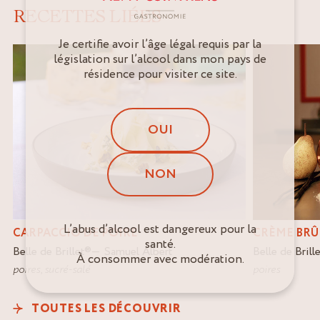
RECETTES LIÉES
Je certifie avoir l’âge légal requis par la
législation sur l’alcool dans mon pays de
résidence pour visiter ce site.
OUI
NON
L’abus d’alcool est dangereux pour la
CARPACCIO DE POIRE
CRÈME BRÛ
santé.
Belle de Brillet
®
Samuel Albert
Belle de Brille
À consommer avec modération.
poires
,
sucré-salé
poires
TOUTES LES DÉCOUVRIR