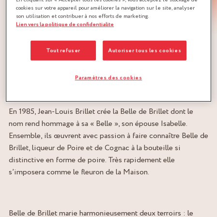
cookies sur votre appareil pour améliorer la navigation sur le site, analyser
son utilisation et contribuer à nos efforts de marketing.
Lien vers la politique de confidentialite
L’histoire commence en 1656 avec la naissance de Guy
Brillet, père fondateur de la Maison Brillet, domaine viticole
Tout refuser
Autoriser tous les cookies
situé au cœur de la région de Cognac. 10 générations se
succèdent, transmettant et faisant vivre avec passion le
Paramètres des cookies
patrimoine familial.
En 1985, Jean‐Louis Brillet crée la Belle de Brillet dont le
nom rend hommage à sa « Belle », son épouse Isabelle.
Ensemble, ils œuvrent avec passion à faire connaître Belle de
Brillet, liqueur de Poire et de Cognac à la bouteille si
distinctive en forme de poire. Très rapidement elle
s’imposera comme le fleuron de la Maison.
Belle de Brillet marie harmonieusement deux terroirs : le