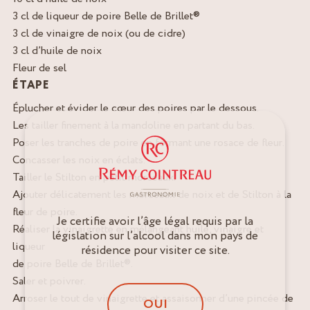
3 cl de liqueur de poire Belle de Brillet®
3 cl de vinaigre de noix (ou de cidre)
3 cl d’huile de noix
Fleur de sel
ÉTAPE
Éplucher et évider le cœur des poires par le dessous.
Les tailler finement à la mandoline en partant du bas.
Poser les tranches de poire en formant une rosace de fleur.
Concasser les noix en éclats.
Tailler le Stilton en petit morceaux.
Ajouter délicatement les morceaux de noix et de Stilton à la
fleur de poire.
Je certifie avoir l’âge légal requis par la
Réaliser la vinaigrette en mélangeant huile, vinaigre et
législation sur l’alcool dans mon pays de
liqueur
résidence pour visiter ce site.
de poire Belle de Brillet®.
Saler et poivrer.
Arroser le tout de vinaigrette et assaisonner d’une pincée de
OUI