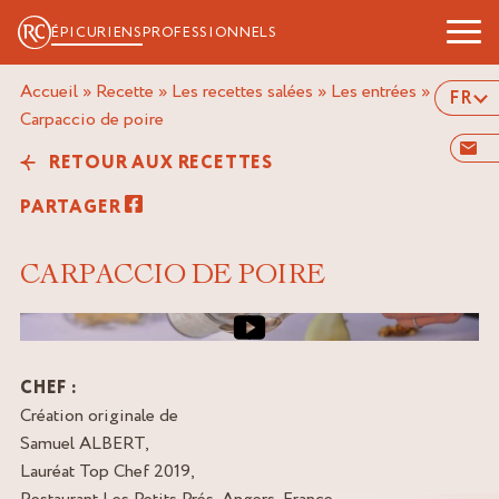
ÉPICURIENS
PROFESSIONNELS
Accueil
»
Recette
»
Les recettes salées
»
Les entrées
»
FR
carpaccio de poire
RETOUR AUX RECETTES
PARTAGER
CARPACCIO DE POIRE
Image de couverture de la vidéo
CHEF :
Création originale de
Samuel ALBERT,
Lauréat Top Chef 2019,