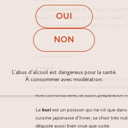
Dresser les tranches de poisson en sashimi
OUI
douces. Poser quelques ciboules ciselées, 
La sauce est servie à part afin d’y tremper
NON
ÉTAPE
L’abus d’alcool est dangereux pour la santé.
À consommer avec modération.
Le
sahimi
(«corps taillé » en japonais) es
japonaise, composé de tranches de poisso
être confondu avec le sushi, préparation va
Le
buri
est un poisson qui ne vit que dans
cuisine japonaise d’hiver, sa chair très nu
déguste aussi bien crue que cuite.