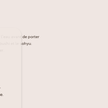
l’eau avant de porter
-bushi et le sohyu.
er.
r
e.