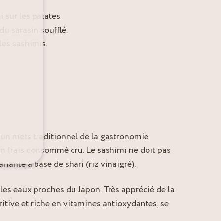
 sur les patates
du sarasin soufflé.
 les sashimis.
t un mets traditionnel de la gastronomie
n frais consommé cru. Le sashimi ne doit pas
riante à base de shari (riz vinaigré).
 les eaux proches du Japon. Très apprécié de la
tritive et riche en vitamines antioxydantes, se