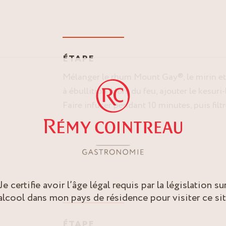
ÉTAPE
Mélanger le rhum Mount Gay®, le mirin et 
à ébullition. Hors du feu, ajouter le kesuri
Faire infuser pendant 10 minutes, puis filtr
Je certifie avoir l’âge légal requis par la législation su
’alcool dans mon pays de résidence pour visiter ce sit
ÉTAPE