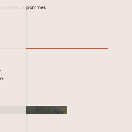
 une purée de pommes
.
r
e.