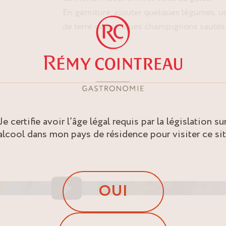
En garniture, ajouter quelques légumes,
de terre ou quelques champignons sautés
Je certifie avoir l’âge légal requis par la législation su
’alcool dans mon pays de résidence pour visiter ce sit
OUI