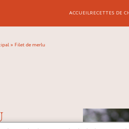
ACCUEIL
RECETTES DE C
cipal
»
filet de merlu
U