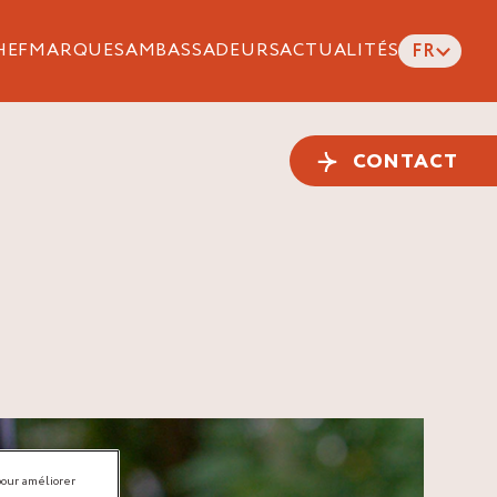
HEF
MARQUES
AMBASSADEURS
ACTUALITÉS
FR
CONTACT
pour améliorer