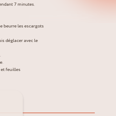
endant 7 minutes.
e beurre les escargots
uis déglacer avec le
.
e.
t feuilles