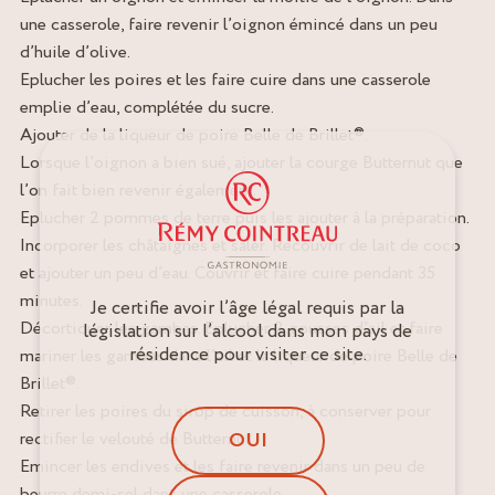
une casserole, faire revenir l’oignon émincé dans un peu
d’huile d’olive.
Eplucher les poires et les faire cuire dans une casserole
emplie d’eau, complétée du sucre.
Ajouter de la liqueur de poire Belle de Brillet®.
Lorsque l’oignon a bien sué, ajouter la courge Butternut que
l’on fait bien revenir également.
Eplucher 2 pommes de terre puis les ajouter à la préparation.
Incorporer les châtaignes et saler. Recouvrir de lait de coco
et ajouter un peu d’eau. Couvrir et faire cuire pendant 35
minutes.
Je certifie avoir l’âge légal requis par la
Décortiquer les gambas. Eplucher 2 gousses d’ail et faire
législation sur l’alcool dans mon pays de
résidence pour visiter ce site.
mariner les gambas dans l’ail et la liqueur de poire Belle de
Brillet®.
Retirer les poires du sirop de cuisson, à conserver pour
OUI
rectifier le velouté de Butternut.
Emincer les endives et les faire revenir dans un peu de
beurre demi-sel dans une casserole.