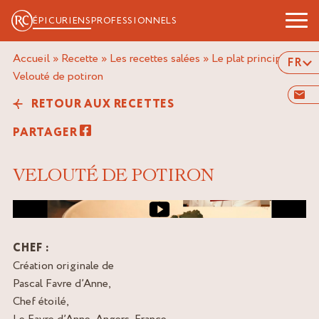
ÉPICURIENS
PROFESSIONNELS
Accueil
»
Recette
»
Les recettes salées
»
Le plat principal
»
FR
velouté de potiron
RETOUR AUX RECETTES
PARTAGER
VELOUTÉ DE POTIRON
Image de couverture de la vidéo
CHEF :
Création originale de
Pascal Favre d’Anne,
Chef étoilé,