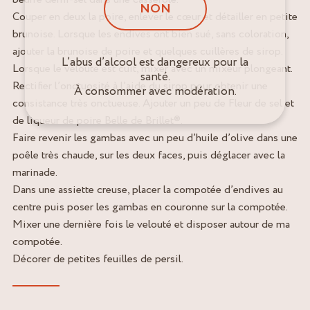
NON
Couper en deux la poire, enlever le cœur et détailler en petite
brunoise. Lorsque les endives ont bien sué, sans coloration,
ajouter la brunoise de poire et quelques cuillères de sirop.
L’abus d’alcool est dangereux pour la
Lorsque le velouté est cuit, mixer avec un mixeur plongeant.
santé.
Rectifier l’onctuosité à l’aide du sirop pour obtenir une
À consommer avec modération.
consistance très onctueuse. Ajouter un peu de Fleur de sel et
de liqueur de poire Belle de Brillet®.
Faire revenir les gambas avec un peu d’huile d’olive dans une
poêle très chaude, sur les deux faces, puis déglacer avec la
marinade.
Dans une assiette creuse, placer la compotée d’endives au
centre puis poser les gambas en couronne sur la compotée.
Mixer une dernière fois le velouté et disposer autour de ma
compotée.
Décorer de petites feuilles de persil.