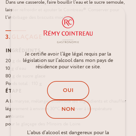
Dans une casserole, faire bouillir l’eau et le sucre semoule,
laisser refroidir et ajouter le Cointreau®. Conserver pour
l’imbibage des biscuits moelleux.
3. GLAÇAGE
INGRÉDIENTS
Je certifie avoir l’âge légal requis par la
législation sur l’alcool dans mon pays de
20 g de Cointreau® 40% vol.
résidence pour visiter ce site.
10 g d’eau
80 g de sucre glace
Poids total : 110 g
OUI
ÉTAPE
A la maryse, mélanger ensemble les ingrédients et chauffer
NON
légèrement à environ 30°C. Conserver à température
ambiante
pour le glaçage des Miroirs de Loire.
L’abus d’alcool est dangereux pour la