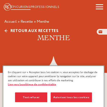
ÉPICURIENS
PROFESSIONNELS
Accueil
»
Recette
»
menthe
RETOUR AUX RECETTES
MENTHE
En cliquant sur « Accepter tous les cookies », vous acceptez le stockage de
cookies sur votre appareil pour améliorer la navigation sur le site, analyser
son utilisation et contribuer à nos efforts de marketing.
Lien vers la politique de confidentialite
Tout refuser
Autoriser tous les cookies