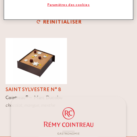
Paramètres des cookies
FILTRER
RÉINITIALISER
SAINT SYLVESTRE N° 8
Cointreau
®
Marc Ducobu
chocolat
,
mangue
,
menthe