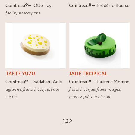
Cointreau
®
Frédéric Bourse
Cointreau
®
Otto Tay
facile
,
mascarpone
TARTE YUZU
JADE TROPICAL
Cointreau
®
Sadaharu Aoki
Cointreau
®
Laurent Moreno
agrumes
,
fruits à coque
,
pâte
fruits à coque
,
fruits rouges
,
sucrée
mousse
,
pâte à biscuit
1.
2.
>