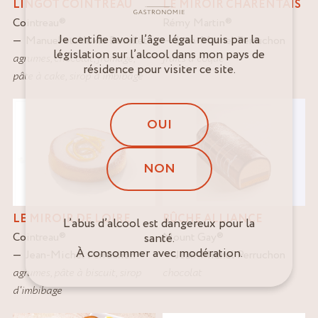
LINGOT COINTREAU
LE MIROIR CHARENTAIS
Cointreau
®
Rémy Martin
®
Je certifie avoir l’âge légal requis par la
Manuel et Alexis Bouillet
Jean-Michel Perruchon
législation sur l’alcool dans mon pays de
agrumes
,
chocolat
,
fromage
,
fruits à coque
résidence pour visiter ce site.
pâte à cake
,
sirop d'imbibage
OUI
NON
LE MIROIR DE LOIRE
BÛCHE ALLIANCE
L’abus d’alcool est dangereux pour la
Cointreau
®
Mount Gay
®
santé.
À consommer avec modération.
Jean-Michel Perruchon
Jean-Michel Perruchon
agrumes
,
pâte à biscuit
,
sirop
chocolat
d'imbibage