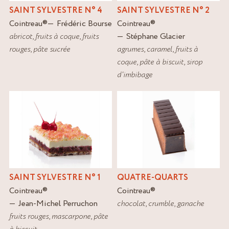
SAINT SYLVESTRE N° 4
SAINT SYLVESTRE N° 2
Cointreau
®
Frédéric Bourse
Cointreau
®
abricot
,
fruits à coque
,
fruits
Stéphane Glacier
rouges
,
pâte sucrée
agrumes
,
caramel
,
fruits à
coque
,
pâte à biscuit
,
sirop
d'imbibage
SAINT SYLVESTRE N° 1
QUATRE-QUARTS
Cointreau
®
Cointreau
®
Jean-Michel Perruchon
chocolat
,
crumble
,
ganache
fruits rouges
,
mascarpone
,
pâte
à biscuit