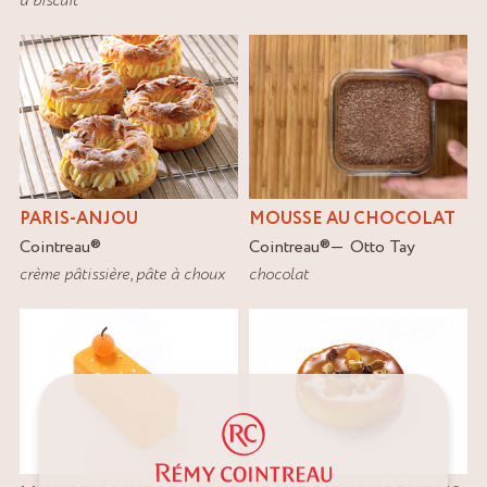
PARIS-ANJOU
MOUSSE AU CHOCOLAT
Cointreau
®
Cointreau
®
Otto Tay
crème pâtissière
,
pâte à choux
chocolat