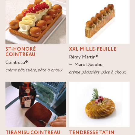
ST-HONORÉ
XXL MILLE-FEUILLE
COINTREAU
Rémy Martin
®
Cointreau
®
Marc Ducobu
crème pâtissière
,
pâte à choux
crème pâtissière
,
pâte à choux
TENDRESSE TATIN
TIRAMISU COINTREAU