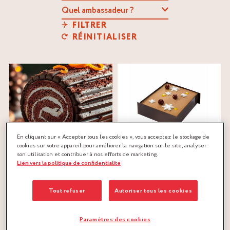
FILTRER
RÉINITIALISER
En cliquant sur « Accepter tous les cookies », vous acceptez le stockage de
cookies sur votre appareil pour améliorer la navigation sur le site, analyser
BÛCHE CHOCOLAT
SAINT SYLVESTRE N° 8
son utilisation et contribuer à nos efforts de marketing.
COINTREAU
Cointreau
®
Marc Ducobu
Lien vers la politique de confidentialite
Cointreau
®
chocolat
,
mangue
,
menthe
Aurélien Trottier
Tout refuser
Autoriser tous les cookies
agrumes
,
chocolat
,
pâte à
biscuit
Paramètres des cookies