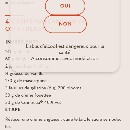
au congélateur.
OUI
4. CRÈME MASCARPONE AU
NON
COINTREAU®
INGRÉDIENTS
L’abus d’alcool est dangereux pour la
140 g de lait
santé.
À consommer avec modération.
60 g de glucose
2 jaunes d’œufs (40 g)
½ gousse de vanille
170 g de mascarpone
3 feuilles de gélatine (6 g) 200 blooms
50 g de crème fouettée
30 g de Cointreau® 40% vol
ÉTAPE
Réaliser une crème anglaise : cuire le lait, le sucre semoule,
les