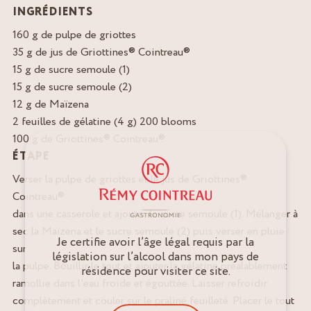
INGRÉDIENTS
160 g de pulpe de griottes
35 g de jus de Griottines® Cointreau®
15 g de sucre semoule (1)
15 g de sucre semoule (2)
12 g de Maïzena
2 feuilles de gélatine (4 g) 200 blooms
100 g de Griottines® Cointreau®
ÉTAPE
Verser la pulpe de griottes et le jus de Griottines®
Cointreau®
dans une casserole et ajouter le sucre semoule (1). Mélanger à
sec la Maïzena et le sucre semoule (2) puis verser en pluie
Je certifie avoir l’âge légal requis par la
sur
législation sur l’alcool dans mon pays de
la pulpe. Bouillir le tout et ajouter la gélatine préalablement
résidence pour visiter ce site.
ramollie dans l’eau froide et égouttée. Laisser refroidir
complètement et couler sur le praliné feuilleté. Placer le tout