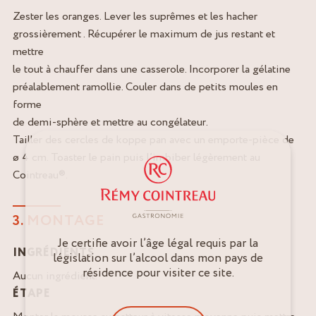
Zester les oranges. Lever les suprêmes et les hacher
grossièrement . Récupérer le maximum de jus restant et
mettre
le tout à chauffer dans une casserole. Incorporer la gélatine
préalablement ramollie. Couler dans de petits moules en
forme
de demi-sphère et mettre au congélateur.
Tailler des cercles de koppe pan avec un emporte-pièce de
ø 4 cm. Toaster le pain puis l’imbiber légèrement au
Cointreau®.
3. MONTAGE
Je certifie avoir l’âge légal requis par la
INGRÉDIENTS
législation sur l’alcool dans mon pays de
résidence pour visiter ce site.
Aucun ingrédient.
ÉTAPE