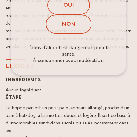
Monter la mousse au batteur à vitesse moyenne puis mettre
OUI
en
poche. Dans les moules orange Cointreau®, remplir aux 2/3
de
NON
mousse puis insérer les cercles de koppe pan et enfin l’insert
orange. Recouvrir hermétiquement de mousse et congeler
pendant 6 heures. Démouler et pulvériser le colorant orange.
L’abus d’alcool est dangereux pour la
santé.
À consommer avec modération.
LEXIQUE
INGRÉDIENTS
Aucun ingrédient.
ÉTAPE
Le koppe pan est un petit pain japonais allongé, proche d’un
pain à hot‑dog, à la mie très douce et légère. Il sert de base à
d’innombrables sandwichs sucrés ou salés, notamment dans
les