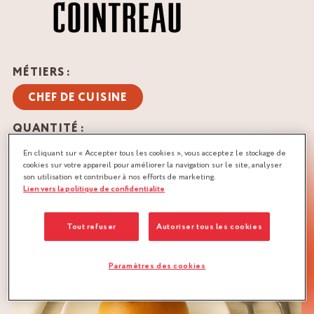
MÉTIERS :
CHEF DE CUISINE
QUANTITÉ :
Recette pour 10 assiettes
En cliquant sur « Accepter tous les cookies », vous acceptez le stockage de
cookies sur votre appareil pour améliorer la navigation sur le site, analyser
son utilisation et contribuer à nos efforts de marketing.
TÉLÉCHARGER LA RECETTE
Lien vers la politique de confidentialite
AGRUMES
Tout refuser
Autoriser tous les cookies
Paramètres des cookies