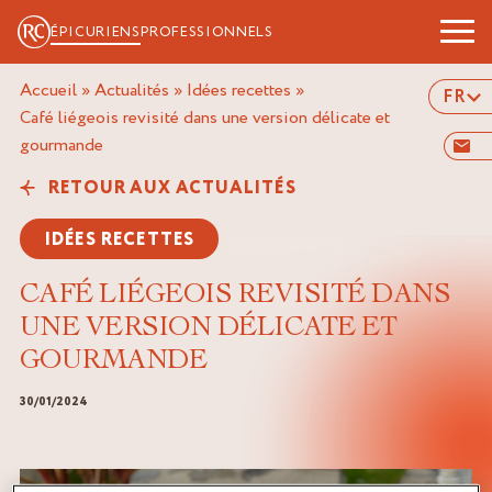
ÉPICURIENS
PROFESSIONNELS
Accueil
»
Actualités
»
Idées recettes
»
FR
café liégeois revisité dans une version délicate et
gourmande
RETOUR AUX ACTUALITÉS
IDÉES RECETTES
CAFÉ LIÉGEOIS REVISITÉ DANS
UNE VERSION DÉLICATE ET
GOURMANDE
30/01/2024