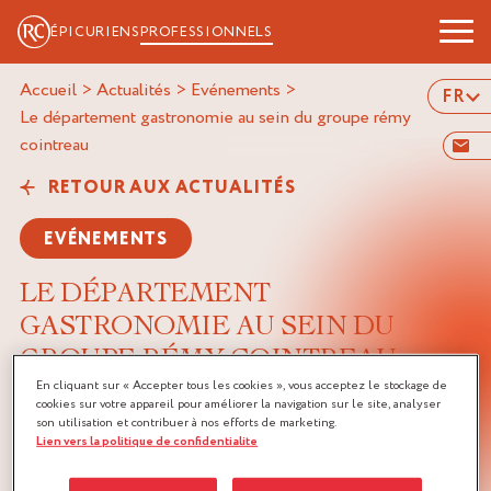
ÉPICURIENS
PROFESSIONNELS
Accueil
>
Actualités
>
Evénements
>
FR
le département gastronomie au sein du groupe rémy
cointreau
RETOUR AUX ACTUALITÉS
EVÉNEMENTS
LE DÉPARTEMENT
GASTRONOMIE AU SEIN DU
GROUPE RÉMY COINTREAU
En cliquant sur « Accepter tous les cookies », vous acceptez le stockage de
29/04/2024
cookies sur votre appareil pour améliorer la navigation sur le site, analyser
son utilisation et contribuer à nos efforts de marketing.
Lien vers la politique de confidentialite