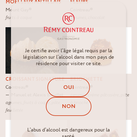
MOELLEUX ANTILLAIS
FLEURS
Mount Gay
®
Cointreau
®
fruits à coque
agrumes
,
chocolat
Je certifie avoir l’âge légal requis par la
législation sur l’alcool dans mon pays de
résidence pour visiter ce site.
CROISSANT SIGNATURE
BRIOCHETTE
OUI
Cointreau
®
Cointreau
®
Manuel et Alexis Bouillet
agrumes
,
crème pâtissière
,
pâte
agrumes
,
fruits à coque
,
pâte
à brioche
NON
feuilletée
L’abus d’alcool est dangereux pour la
santé.