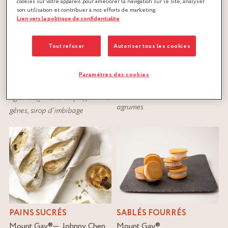
cookies sur votre appareil pour améliorer la navigation sur le site, analyser
son utilisation et contribuer à nos efforts de marketing.
Lien vers la politique de confidentialite
Tout refuser
Autoriser tous les cookies
PAIN DE GÊNES
PANETTONE
Paramètres des cookies
COINTREAU
Cointreau
®
Cointreau
®
Laurent Luo
agrumes
,
fruits à coque
,
pain de
agrumes
gênes
,
sirop d'imbibage
PAINS SUCRÉS
SABLÉS FOURRÉS
Mount Gay
®
Johnny Chen
Mount Gay
®