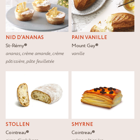
NID D’ANANAS
PAIN VANILLE
St-Rémy
®
Mount Gay
®
ananas
,
crème amande
,
crème
vanille
pâtissière
,
pâte feuilletée
STOLLEN
SMYRNE
Cointreau
®
Cointreau
®