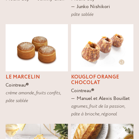
Junko Nishikori
pâte sablée
LE MARCELIN
KOUGLOF ORANGE
CHOCOLAT
Cointreau
®
Cointreau
®
crème amande
,
fruits confits
,
Manuel et Alexis Bouillet
pâte sablée
agrumes
,
fruit de la passion
,
pâte à brioche
,
régional