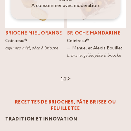
À consommer avec modération.
BRIOCHE MIEL ORANGE
BRIOCHE MANDARINE
Cointreau
®
Cointreau
®
agrumes
,
miel
,
pâte à brioche
Manuel et Alexis Bouillet
brownie
,
gelée
,
pâte à brioche
1.
2.
>
RECETTES DE BRIOCHES, PÂTE BRISEE OU
FEUILLETEE
TRADITION ET INNOVATION