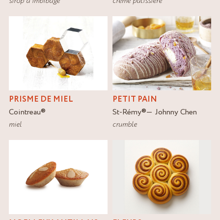
sirop d'imbibage
crème pâtissière
PRISME DE MIEL
PETIT PAIN
Cointreau
®
St-Rémy
®
Johnny Chen
miel
crumble