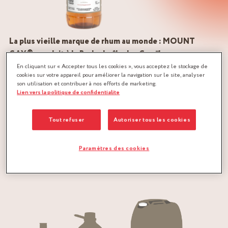
La plus vieille marque de rhum au monde : MOUNT
GAY®, produit à la Barbade, île des Caraïbes
En cliquant sur « Accepter tous les cookies », vous acceptez le stockage de
cookies sur votre appareil pour améliorer la navigation sur le site, analyser
L’attention apportée à son élaboration est sans nul doute le
son utilisation et contribuer à nos efforts de marketing.
secret de son incontestable qualité. Deux ingrédients
Lien vers la politique de confidentialite
majeurs : une eau très pure, filtrée par le corail de l’île pour
enrichir les nappes phréatiques, et la mélasse : le sucre de la
Tout refuser
Autoriser tous les cookies
Barbade, le plus fin du monde, issu de la transformation de la
canne à sucre.
Paramètres des cookies
Conditionnement :