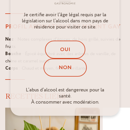
Je certifie avoir l’âge légal requis par la
législation sur l’alcool dans mon pays de
PROFIL AROMATIQUE DE MOUNT GAY
résidence pour visiter ce site.
Nez
: Notes complexes d’épices, de bois grillé, suivies de
fruits
OUI
Bouche
: Épicé équilibré avec des arômes de vanille, de
chêne et caramel sucré
NON
Corps
: Chaud et moyen, finition brillante
L’abus d’alcool est dangereux pour la
RECETTES LIÉES
santé.
À consommer avec modération.