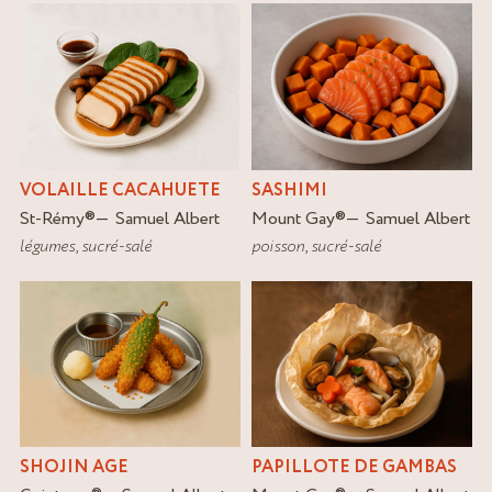
SASHIMI
VOLAILLE CACAHUETE
Mount Gay
®
Samuel Albert
St-Rémy
®
Samuel Albert
poisson
,
sucré-salé
légumes
,
sucré-salé
SHOJIN AGE
PAPILLOTE DE GAMBAS