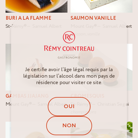
BURI A LA FLAMME
SAUMON VANILLE
St-Rémy
®
Samuel Albert
Mount Gay
®
Samuel Albert
poisson
,
vanille
Je certifie avoir l’âge légal requis par la
législation sur l’alcool dans mon pays de
résidence pour visiter ce site.
GAMBAS JJAJANG
CROMESQUIS
Mount Gay
®
Samuel Albert
St-Rémy
®
Christian Segui
OUI
champignons
NON