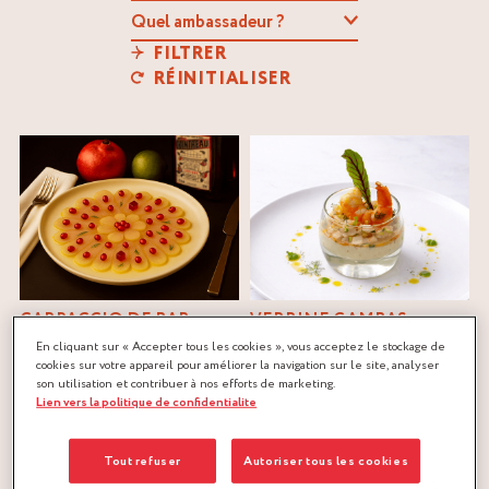
FILTRER
RÉINITIALISER
CARPACCIO DE BAR
VERRINE GAMBAS
COSMOPOLITAN
Cointreau
®
Christian Segui
En cliquant sur « Accepter tous les cookies », vous acceptez le stockage de
Cointreau
®
Samuel Albert
cookies sur votre appareil pour améliorer la navigation sur le site, analyser
gambas
,
légumes
son utilisation et contribuer à nos efforts de marketing.
poisson
Lien vers la politique de confidentialite
Tout refuser
Autoriser tous les cookies