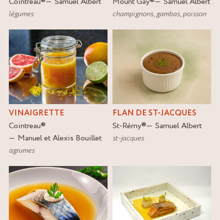
Cointreau
®
Samuel Albert
Mount Gay
®
Samuel Albert
légumes
champignons
,
gambas
,
poisson
VINAIGRETTE
FLAN DE ST-JACQUES
Cointreau
®
St-Rémy
®
Samuel Albert
Manuel et Alexis Bouillet
st-jacques
agrumes