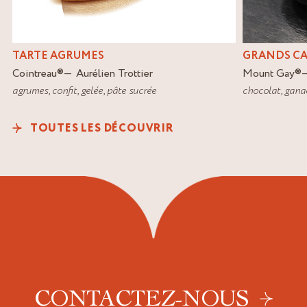
TARTE AGRUMES
GRANDS C
Cointreau
®
Aurélien Trottier
Mount Gay
®
agrumes
,
confit
,
gelée
,
pâte sucrée
chocolat
,
gana
TOUTES LES DÉCOUVRIR
CONTACTEZ-NOUS