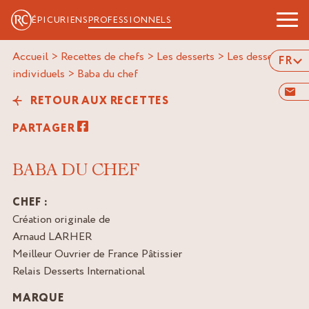
ÉPICURIENS
PROFESSIONNELS
Accueil
>
Recettes de chefs
>
Les desserts
>
Les desserts
FR
individuels
>
baba du chef
RETOUR AUX RECETTES
PARTAGER
BABA DU CHEF
CHEF :
Création originale de
Arnaud LARHER
Meilleur Ouvrier de France Pâtissier
Relais Desserts International
MARQUE