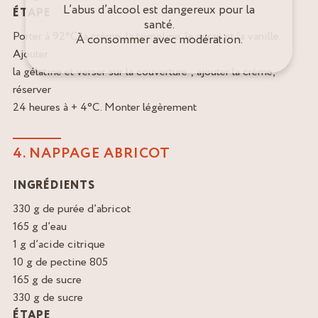
L’abus d’alcool est dangereux pour la
ÉTAPE
santé.
Porter à 92°C la crème, la trimoline, le sucre et la vanille.
À consommer avec modération.
Ajouter
la gélatine et verser sur la couverture ; ajouter la crème,
réserver
24 heures à + 4°C. Monter légèrement
4. NAPPAGE ABRICOT
INGRÉDIENTS
330 g de purée d’abricot
165 g d’eau
1 g d’acide citrique
10 g de pectine 805
165 g de sucre
330 g de sucre
ÉTAPE