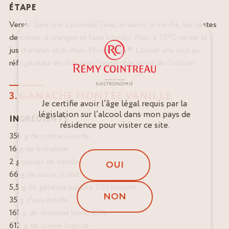
ÉTAPE
Verser dans une casserole l’eau, le sucre, la vanille, les zestes
de citron, d’oranges et faire bouillir. Puis, à 70°C verser le
jus d’ananas et le rhum Mount Gay®. Laisser une nuit au
réfrigérateur et chinoiser l’ensemble avant de l’utiliser.
3. GANACHE MONTÉE VANILLE
Je certifie avoir l’âge légal requis par la
législation sur l’alcool dans mon pays de
INGRÉDIENTS
résidence pour visiter ce site.
350 g de crème liquide
16 g de trimoline
2 gousses de vanille
OUI
66 g de sucre cristal
5,5 g de gélatine poudre 200 blooms
NON
35 g d’eau froide
161 g de chocolat blanc 35%
612 g de crème liquide