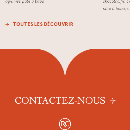
agrumes
,
pâte à baba
chocolat
,
fruit
pâte à baba
,
s
TOUTES LES DÉCOUVRIR
CONTACTEZ-NOUS