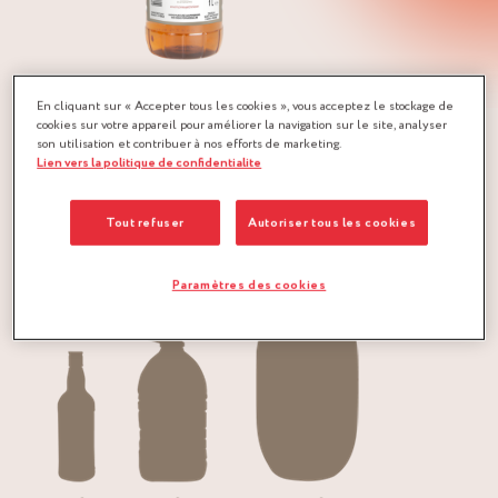
Le Rhum “ILES DU VENT” est un rhum délicat provenant
En cliquant sur « Accepter tous les cookies », vous acceptez le stockage de
des îles Caraïbes.
cookies sur votre appareil pour améliorer la navigation sur le site, analyser
C’est dans cette région et plus particulièrement à la
son utilisation et contribuer à nos efforts de marketing.
Lien vers la politique de confidentialite
Barbade, que toute l’histoire du rhum aurait commencé au
début du XVIIIème siècle.
Tout refuser
Autoriser tous les cookies
Conditionnement :
Paramètres des cookies