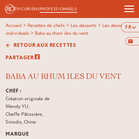
ÉPICURIENS
PROFESSIONNELS
Accueil
>
Recettes de chefs
>
Les desserts
>
Les desserts
FR
individuels
>
baba au rhum iles du vent
RETOUR AUX RECETTES
PARTAGER
BABA AU RHUM ILES DU VENT
CHEF :
Création originale de
Wendy YU,
Cheffe Pâtissière,
Sinodis, Chine
MARQUE