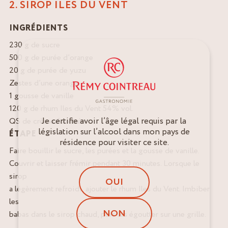
2. SIROP ILES DU VENT
INGRÉDIENTS
230 g de sucre
500 g de purée d’orange
20 g de purée de yuzu
Zestes d’une orange
1 gousse de vanille
120 g de rhum Iles du Vent 54% vol.
Je certifie avoir l’âge légal requis par la
QS de crème fouettée
législation sur l’alcool dans mon pays de
ÉTAPE
résidence pour visiter ce site.
Faire bouillir le sucre, les purées et la gousse de vanille.
Couvrir et laisser frémir pendant 30 minutes. Lorsque le
sirop
OUI
a légèrement refroidi, ajouter le rhum Iles du Vent. Imbiber
les
NON
babas dans le sirop chaud, puis les égoutter sur une grille.