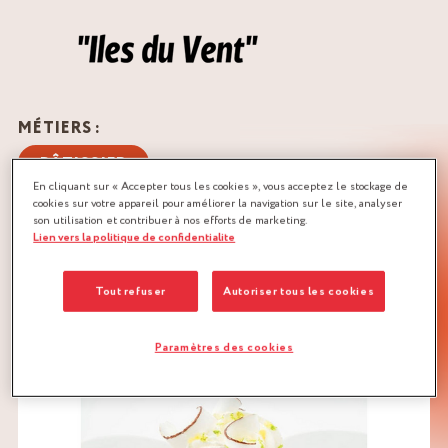
MÉTIERS :
PÂTISSIER
En cliquant sur « Accepter tous les cookies », vous acceptez le stockage de
cookies sur votre appareil pour améliorer la navigation sur le site, analyser
QUANTITÉ :
son utilisation et contribuer à nos efforts de marketing.
Recette pour 6 à 8 babas
Lien vers la politique de confidentialite
TÉLÉCHARGER LA RECETTE
Tout refuser
Autoriser tous les cookies
AGRUMES
PÂTE À BABA
Paramètres des cookies