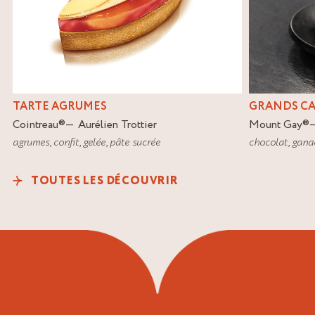
TARTE AGRUMES
GRANDS C
Cointreau
®
Aurélien Trottier
Mount Gay
®
agrumes
,
confit
,
gelée
,
pâte sucrée
chocolat
,
gana
TOUTES LES DÉCOUVRIR