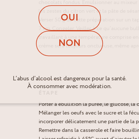
chocolats fondus. Emulsionner au mixeur 
les zestes du citron vert et la pâte de sés
OUI
Verser 50 g de cette préparation sur un ta
7 cm. Congeler. Veiller à ce qu’aucune bull
travaillant à une température comprise ent
NON
crème sera toujours onctueuse, même apr
L’abus d’alcool est dangereux pour la santé.
À consommer avec modération.
ÉTAPE
Porter à ébullition la purée, le glucose, la 
Mélanger les oeufs avec le sucre et la féc
incorporer délicatement une partie de la 
Remettre dans la casserole et faire bouill
Laisser refroidir à 45°C avant d’ajouter le