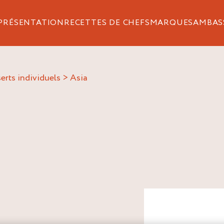
PRÉSENTATION
RECETTES DE CHEFS
MARQUES
AMBAS
erts individuels
>
asia