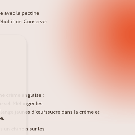
re avec la pectine
 ébullition. Conserver
une crème anglaise :
le sel. Mélanger les
r
mélange jaunes d’œufssucre dans la crème et
e.
rs un chinois sur les