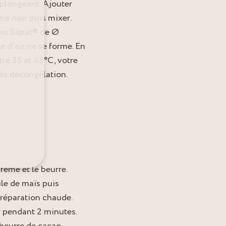
plongeant. Ajouter
ame noir puis mixer.
pis Silpat® de Ø
e d’air ne se forme. En
re 35 et 45°C, votre
ès décongélation.
crème et le beurre.
ule de maïs puis
préparation chaude.
ir pendant 2 minutes.
 beurre de cacao.