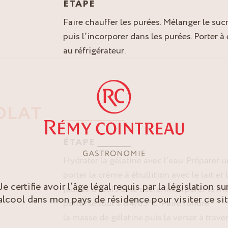
ÉTAPE
Faire chauffer les purées. Mélanger le suc
puis l’incorporer dans les purées. Porter à
au réfrigérateur.
OLAT
ÉTAPE
Hydrater la gélatine avec l’eau. Préparer 
porter la crème à ébullition avec le lait et 
Je certifie avoir l’âge légal requis par la législation su
jaunes d’œufs et le sucre. Incorporer le 
’alcool dans mon pays de résidence pour visiter ce sit
porter le tout à 84/85°C. Faire fondre
la masse de gélatine puis la verser à trave