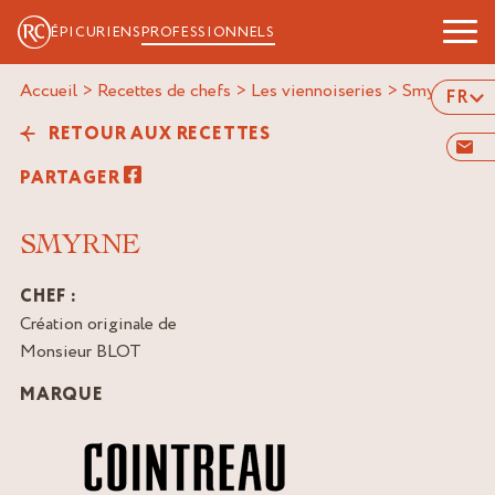
ÉPICURIENS
PROFESSIONNELS
Accueil
>
Recettes de chefs
>
Les viennoiseries
>
smyrne
FR
RETOUR AUX RECETTES
PARTAGER
SMYRNE
CHEF :
Création originale de
Monsieur BLOT
MARQUE