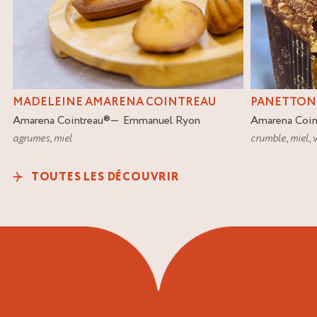
PANETTON
MADELEINE AMARENA COINTREAU
Amarena Coin
Amarena Cointreau
®
Emmanuel Ryon
crumble
,
miel
,
v
agrumes
,
miel
TOUTES LES DÉCOUVRIR