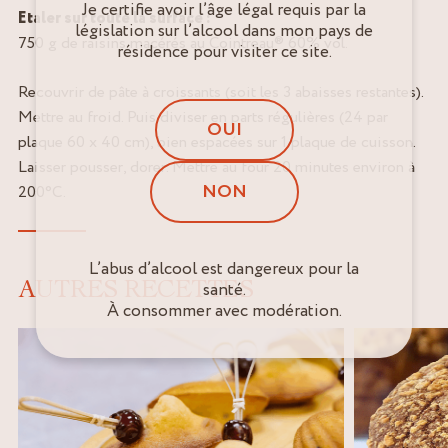
Je certifie avoir l’âge légal requis par la
Etaler sur toute la surface :
législation sur l’alcool dans mon pays de
750 g de raisins macérés au Cointreau® 60% vol.
résidence pour visiter ce site.
Recouvrir de pâte à croissants (soit les 3 abaisses restantes).
Mettre au froid. Puis diviser en parts régulières (24 par
OUI
plaque 60 x 40 cm), bien espacées sur 1 plaque de cuisson.
Laisser pousser, dorer. Mettre au four 20 minutes environ à
NON
200°C.
L’abus d’alcool est dangereux pour la
AUTRES RECETTES
santé.
À consommer avec modération.