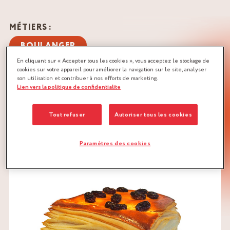
MÉTIERS :
BOULANGER
En cliquant sur « Accepter tous les cookies », vous acceptez le stockage de
QUANTITÉ :
cookies sur votre appareil pour améliorer la navigation sur le site, analyser
son utilisation et contribuer à nos efforts de marketing.
Recette pour 72 pièces
Lien vers la politique de confidentialite
TÉLÉCHARGER LA RECETTE
Tout refuser
Autoriser tous les cookies
CRÈME PÂTISSIÈRE
Paramètres des cookies