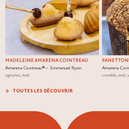
PANETTON
MADELEINE AMARENA COINTREAU
Amarena Coin
Amarena Cointreau
®
Emmanuel Ryon
crumble
,
miel
,
v
agrumes
,
miel
TOUTES LES DÉCOUVRIR