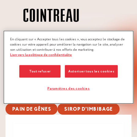
MÉTIERS :
En cliquant sur « Accepter tous les cookies », vous acceptez le stockage de
cookies sur votre appareil pour améliorer la navigation sur le site, analyser
BOULANGER
son utilisation et contribuer à nos efforts de marketing.
Lien vers la politique de confidentialite
QUANTITÉ :
Recette pour 40 moules à florentins
Tout refuser
Autoriser tous les cookies
TÉLÉCHARGER LA RECETTE
Paramètres des cookies
AGRUMES
FRUITS À COQUE
PAIN DE GÊNES
SIROP D'IMBIBAGE