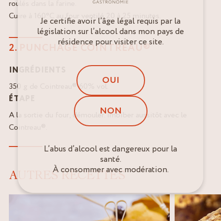
roulés dans la farine.
Cuire à 160°C au four ventilé 20 à 25 minutes.
Je certifie avoir l’âge légal requis par la
législation sur l’alcool dans mon pays de
résidence pour visiter ce site.
2. PUNCHAGE COINTREAU®
INGRÉDIENTS
OUI
350 g de Cointreau® 60% vol.
ÉTAPE
NON
A la sortie du four, démouler. Imbiber aussitôt avec le
Cointreau®.
L’abus d’alcool est dangereux pour la
santé.
À consommer avec modération.
AUTRES RECETTES