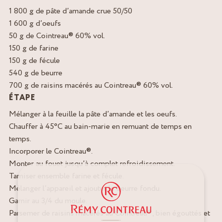
1 800 g de pâte d’amande crue 50/50
1 600 g d’oeufs
50 g de Cointreau® 60% vol.
150 g de farine
150 g de fécule
540 g de beurre
700 g de raisins macérés au Cointreau® 60% vol.
ÉTAPE
Mélanger à la feuille la pâte d’amande et les oeufs.
Chauffer à 45°C au bain-marie en remuant de temps en
temps.
Incorporer le Cointreau®.
Monter au fouet jusqu’à complet refroidissement.
Tamiser ensemble farine et fécule.
Mélanger l’appareil et ajouter le beurre fondu.
Garnir au 3/4 du moule.
Parsemer de raisins macérés au Cointreau®, bien égouttés et