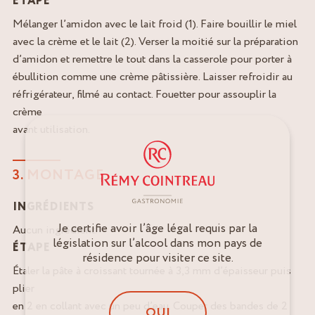
ÉTAPE
Mélanger l’amidon avec le lait froid (1). Faire bouillir le miel
avec la crème et le lait (2). Verser la moitié sur la préparation
d’amidon et remettre le tout dans la casserole pour porter à
ébullition comme une crème pâtissière. Laisser refroidir au
réfrigérateur, filmé au contact. Fouetter pour assouplir la
crème
avant utilisation.
3. MONTAGE
INGRÉDIENTS
Je certifie avoir l’âge légal requis par la
Aucun ingrédient.
législation sur l’alcool dans mon pays de
ÉTAPE
résidence pour visiter ce site.
Étaler la pâte à croissant tournée à 3,3 mm d’épaisseur puis
plier
en 2 en collant avec un peu d’eau. Couper des bandes de 2
OUI