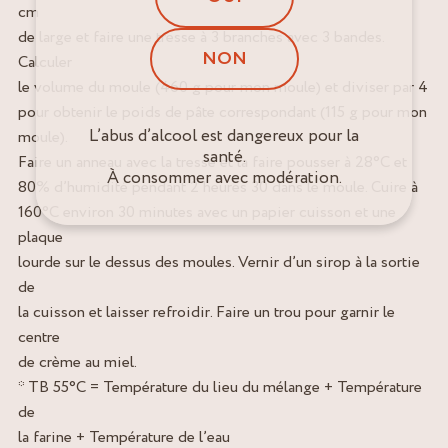
cm
de large et faire une tresse à 3 branches avec 3 bandes.
NON
Calculer
le volume du moule (460 g pour mon moule) et diviser par 4
pour obtenir le poids de pâte correspondant (115 g pour mon
L’abus d’alcool est dangereux pour la
moule).
santé.
Faire un anneau avec la tresse et la faire pousser à 28°C et
À consommer avec modération.
80% d’humidité pendant 2 heures 30 dans le moule. Cuire à
160°C environ 30 minutes avec un papier cuisson et une
plaque
lourde sur le dessus des moules. Vernir d’un sirop à la sortie
de
la cuisson et laisser refroidir. Faire un trou pour garnir le
centre
de crème au miel.
* TB 55°C = Température du lieu du mélange + Température
de
la farine + Température de l’eau