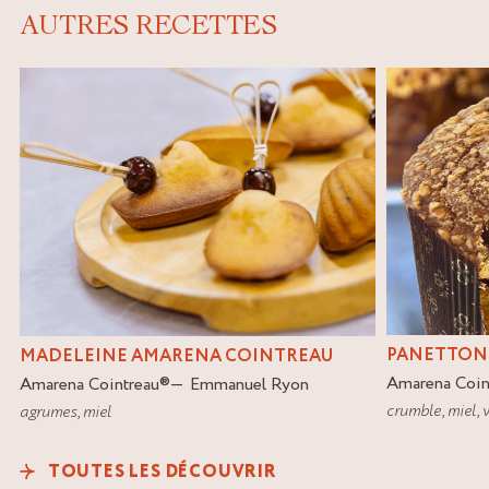
AUTRES RECETTES
PANETTON
MADELEINE AMARENA COINTREAU
Amarena Coin
Amarena Cointreau
®
Emmanuel Ryon
crumble
,
miel
,
v
agrumes
,
miel
TOUTES LES DÉCOUVRIR