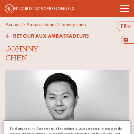
ÉPICURIENS
PROFESSIONNELS
Accueil
>
Ambassadeurs
>
johnny chen
FR
RETOUR AUX AMBASSADEURS
JOHNNY
CHEN
En cliquant sur « Accepter tous les cookies », vous acceptez le stockage de
cookies sur votre appareil pour améliorer la navigation sur le site, analyser