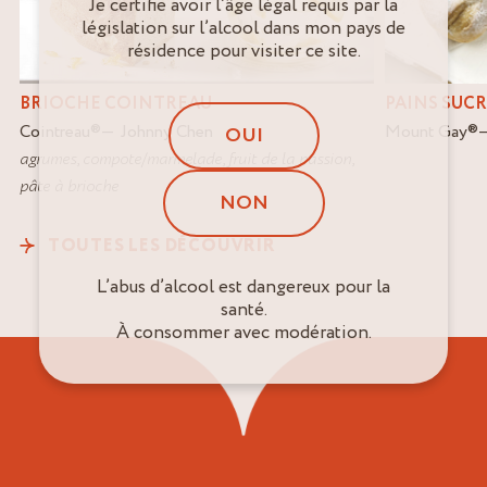
Je certifie avoir l’âge légal requis par la
législation sur l’alcool dans mon pays de
résidence pour visiter ce site.
BRIOCHE COINTREAU
PAINS SUC
Cointreau
®
Johnny Chen
Mount Gay
®
OUI
agrumes
,
compote/marmelade
,
fruit de la passion
,
pâte à brioche
NON
TOUTES LES DÉCOUVRIR
L’abus d’alcool est dangereux pour la
santé.
À consommer avec modération.