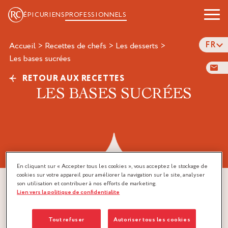
ÉPICURIENS
PROFESSIONNELS
FR
Accueil
>
Recettes de chefs
>
Les desserts
>
les bases sucrées
RETOUR AUX RECETTES
LES BASES SUCRÉES
En cliquant sur « Accepter tous les cookies », vous acceptez le stockage de
cookies sur votre appareil pour améliorer la navigation sur le site, analyser
son utilisation et contribuer à nos efforts de marketing.
Lien vers la politique de confidentialite
Tout refuser
Autoriser tous les cookies