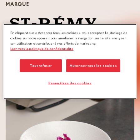
MARQUE
En cliquant sur « Accepter tous les cookies », vous acceptez le stockage de
cookies sur votre appareil pour améliorer la navigation sur le site, analyser
son utilisation et contribuer à nos efforts de marketing.
QUANTITÉ :
Lien vers la politique de confidentialite
Recette pour 2 personnes
Tout refuser
Autoriser tous les cookies
TÉLÉCHARGER LA RECETTE
Paramètres des cookies
CHAMPIGNONS