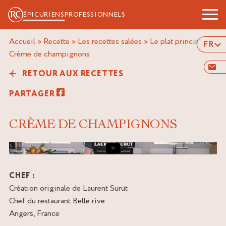
ÉPICURIENS
PROFESSIONNELS
Accueil
»
Recette
»
Les recettes salées
»
Le plat principal
»
FR
crème de champignons
RETOUR AUX RECETTES
PARTAGER
CRÈME DE CHAMPIGNONS
Image de couverture de la vidéo
CHEF :
Création originale de Laurent Surut
Chef du restaurant Belle rive
Angers, France