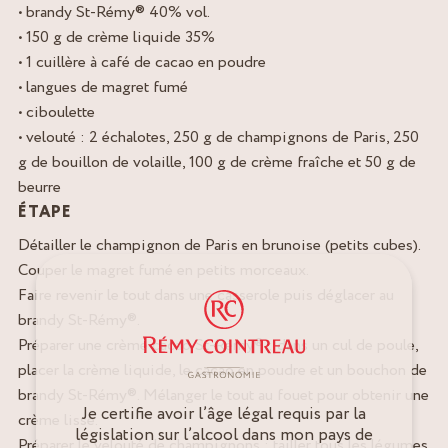
• brandy St-Rémy® 40% vol.
• 150 g de crème liquide 35%
• 1 cuillère à café de cacao en poudre
• langues de magret fumé
• ciboulette
• velouté : 2 échalotes, 250 g de champignons de Paris, 250
g de bouillon de volaille, 100 g de crème fraîche et 50 g de
beurre
ÉTAPE
Détailler le champignon de Paris en brunoise (petits cubes).
Couper le magret fumé en petits morceaux.
Faire revenir le tout dans une casserole puis déglacer au
brandy St-Rémy®.
Préparer une crème cacao St-Rémy® : dans un cul de poule,
placer la crème liquide, le cacao en poudre et un bouchon de
brandy St-Rémy®. Mélanger le tout au fouet pour obtenir une
Je certifie avoir l’âge légal requis par la
crème lisse.
législation sur l’alcool dans mon pays de
Préparer le velouté de champignons : tailler tous les légumes