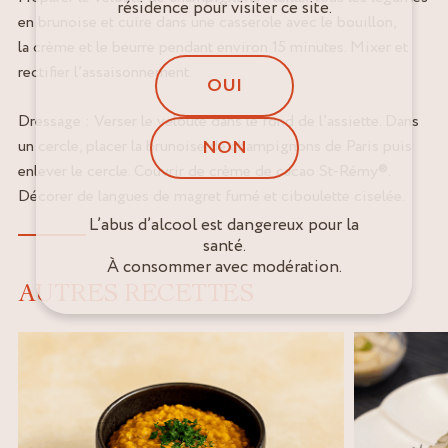
résidence pour visiter ce site.
en brunoise et cuire dans une casserole avec le bouillon,
la crème et le beurre pendant environ 15 minutes. Mixer et
rectifier l’assaisonnement.
OUI
Dressage : Verser le velouté dans le fond de l’assiette. Dans
NON
un cercle, placer la brunoise de champignons de Paris puis
enlever le cercle. Couvrir de crème de cacao St-Rémy®.
Décorer de langues de magret fumé et ciboulette ciselée.
L’abus d’alcool est dangereux pour la
santé.
À consommer avec modération.
AUTRES RECETTES