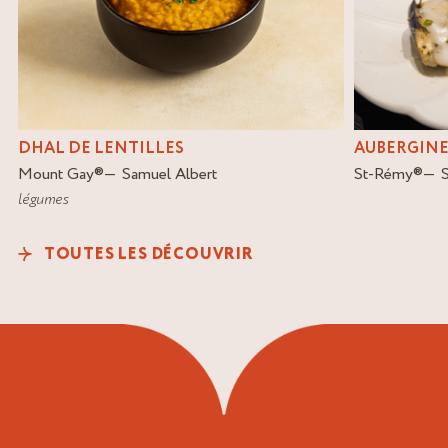
DHAL DE LENTILLES
AUBERGINE
Mount Gay
®
Samuel Albert
St-Rémy
®
légumes
TOUTES LES DÉCOUVRIR