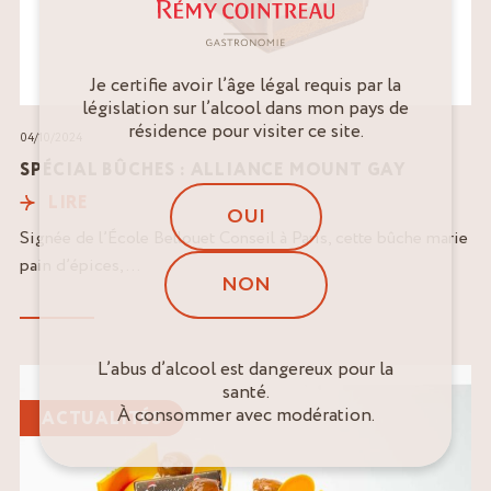
Je certifie avoir l’âge légal requis par la
législation sur l’alcool dans mon pays de
résidence pour visiter ce site.
04/10/2024
SPÉCIAL BÛCHES : ALLIANCE MOUNT GAY
LIRE
OUI
Signée de l’École Bellouet Conseil à Paris, cette bûche marie
pain d’épices,...
NON
L’abus d’alcool est dangereux pour la
Lire
santé.
l'article
À consommer avec modération.
ACTUALITÉS