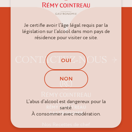
Je certifie avoir l’âge légal requis par la
législation sur l’alcool dans mon pays de
résidence pour visiter ce site.
CONTACTEZ-NOUS
OUI
NON
L’abus d’alcool est dangereux pour la
RÉMY COINTREAU
santé.
Professionnels
GASTRONOMIE
À consommer avec modération.
Nos Recettes de chef