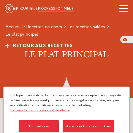
ÉPICURIENS
PROFESSIONNELS
Accueil
>
Recettes de chefs
>
Les recettes salées
>
le plat principal
RETOUR AUX RECETTES
LE PLAT PRINCIPAL
En cliquant sur « Accepter tous les cookies », vous acceptez le stockage de
cookies sur votre appareil pour améliorer la navigation sur le site, analyser
son utilisation et contribuer à nos efforts de marketing.
Lien vers la politique de confidentialite
Tout refuser
Autoriser tous les cookies