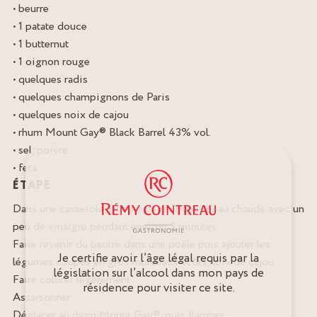
• beurre
• 1 patate douce
• 1 butternut
• 1 oignon rouge
• quelques radis
• quelques champignons de Paris
• quelques noix de cajou
• rhum Mount Gay® Black Barrel 43% vol.
• sel, poivre
• feta
ÉTAPE
Dans une casserole, pocher un œuf dans l’eau chaude avec un
peu de vinaigre pendant environ 3 minutes.
Faire revenir du beurre dans une poêle puis ajouter les
Je certifie avoir l’âge légal requis par la
légumes coupés en gros morceaux et les noix de cajou.
législation sur l’alcool dans mon pays de
Faire colorer légèrement.
résidence pour visiter ce site.
Assaisonner.
Déglacer au rhum Mount Gay®, puis flamber.