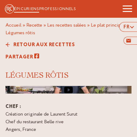
ÉPICURIENS
PROFESSIONNELS
Accueil
»
Recette
»
Les recettes salées
»
Le plat principal
»
FR
légumes rôtis
RETOUR AUX RECETTES
PARTAGER
LÉGUMES RÔTIS
Image de couverture de la vidéo
CHEF :
Création originale de Laurent Surut
Chef du restaurant Belle rive
Angers, France