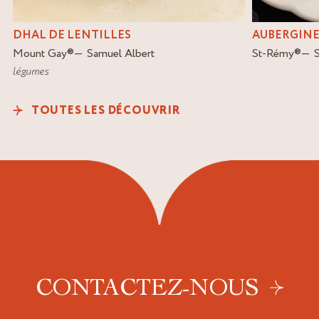
DHAL DE LENTILLES
AUBERGINE
Mount Gay
®
Samuel Albert
St-Rémy
®
légumes
TOUTES LES DÉCOUVRIR
CONTACTEZ-NOUS