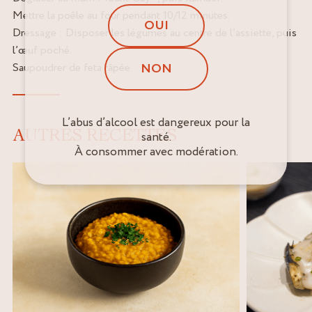
Mettre la poêle au four pendant 10/12 minutes.
OUI
Dressage : Disposer les légumes au centre de l’assiette, puis
l’œuf poché.
NON
Saupoudrer de feta râpée.
L’abus d’alcool est dangereux pour la
AUTRES RECETTES
santé.
À consommer avec modération.