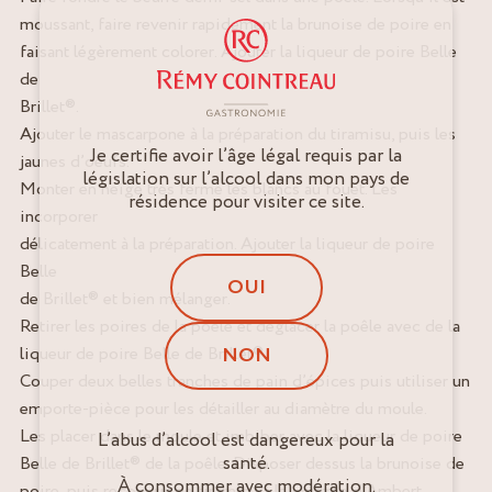
moussant, faire revenir rapidement la brunoise de poire en
faisant légèrement colorer. Ajouter la liqueur de poire Belle
de
Brillet®.
Ajouter le mascarpone à la préparation du tiramisu, puis les
Je certifie avoir l’âge légal requis par la
jaunes d’oeufs.
législation sur l’alcool dans mon pays de
Monter en neige très ferme les blancs au fouet. Les
résidence pour visiter ce site.
incorporer
délicatement à la préparation. Ajouter la liqueur de poire
Belle
OUI
de Brillet® et bien mélanger.
Retirer les poires de la poêle et déglacer la poêle avec de la
NON
liqueur de poire Belle de Brillet®.
Couper deux belles tranches de pain d’épices puis utiliser un
emporte-pièce pour les détailler au diamètre du moule.
Les placer dans le moule et imbiber avec la liqueur de poire
L’abus d’alcool est dangereux pour la
santé.
Belle de Brillet® de la poêle. Disposer dessus la brunoise de
À consommer avec modération.
poire, puis recouvrir de tiramisu à la Fourme d’Ambert.