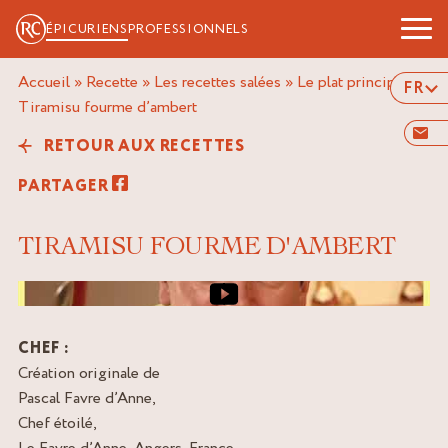
ÉPICURIENS
PROFESSIONNELS
Accueil
»
Recette
»
Les recettes salées
»
Le plat principal
»
FR
tiramisu fourme d’ambert
RETOUR AUX RECETTES
PARTAGER
TIRAMISU FOURME D'AMBERT
Image de couverture de la vidéo
CHEF :
Création originale de
Pascal Favre d’Anne,
Chef étoilé,