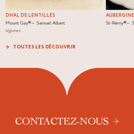
DHAL DE LENTILLES
AUBERGINE
Mount Gay
®
Samuel Albert
St-Rémy
®
légumes
TOUTES LES DÉCOUVRIR
CONTACTEZ-NOUS