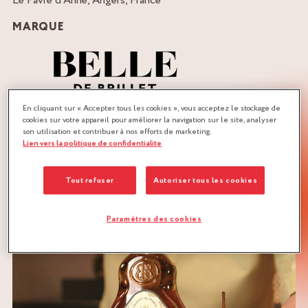
Le Favre d’Anne, Angers, France
MARQUE
En cliquant sur « Accepter tous les cookies », vous acceptez le stockage de
cookies sur votre appareil pour améliorer la navigation sur le site, analyser
QUANTITÉ :
son utilisation et contribuer à nos efforts de marketing.
Recette pour 4 personnes
Lien vers la politique de confidentialite
TÉLÉCHARGER LA RECETTE
Tout refuser
Autoriser tous les cookies
FROMAGE
POIRES
Paramètres des cookies