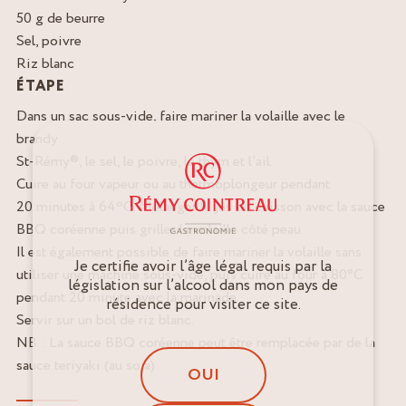
50 g de beurre
Sel, poivre
Riz blanc
ÉTAPE
Dans un sac sous-vide, faire mariner la volaille avec le
brandy
St-Rémy®, le sel, le poivre, le thym et l’ail.
Cuire au four vapeur ou au thermoplongeur pendant
20 minutes à 64ºC. Mélanger le jus de cuisson avec la sauce
BBQ coréenne puis griller la volaille côté peau.
Il est également possible de faire mariner la volaille sans
Je certifie avoir l’âge légal requis par la
utiliser une machine sous-vide, puis cuire au four à 80°C
législation sur l’alcool dans mon pays de
pendant 20 minute avec la marinade.
résidence pour visiter ce site.
Servir sur un bol de riz blanc.
NB : La sauce BBQ coréenne peut être remplacée par de la
sauce teriyaki (au soja)
OUI