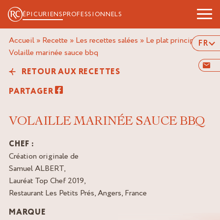
ÉPICURIENS
PROFESSIONNELS
Accueil
»
Recette
»
Les recettes salées
»
Le plat principal
»
FR
volaille marinée sauce bbq
RETOUR AUX RECETTES
PARTAGER
VOLAILLE MARINÉE SAUCE BBQ
CHEF :
Création originale de
Samuel ALBERT,
Lauréat Top Chef 2019,
Restaurant Les Petits Prés, Angers, France
MARQUE