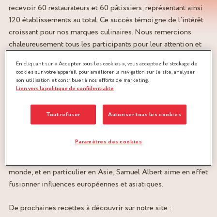
recevoir 60 restaurateurs et 60 pâtissiers, représentant ainsi
120 établissements au total. Ce succès témoigne de l’intérêt
croissant pour nos marques culinaires. Nous remercions
chaleureusement tous les participants pour leur attention et
leur enthousiasme au cours d’une démonstration organisée
En cliquant sur « Accepter tous les cookies », vous acceptez le stockage de
de mains de maître avec notre partenaire SIB SUN-IN.
cookies sur votre appareil pour améliorer la navigation sur le site, analyser
son utilisation et contribuer à nos efforts de marketing.
Lien vers la politique de confidentialite
DÉMONSTRATION SALÉE AVEC SAMUEL ALBERT
Durant une démonstration d’une durée de 1h30, le chef de
Tout refuser
Autoriser tous les cookies
cuisine
Samuel Albert
(restaurant Les petits prés, Angers) a
présenté plusieurs recettes spécialement créées pour
Paramètres des cookies
l’évènement, autour de la thématique « Cuisine fusion France
& Japon ». Inspiré par ses nombreux voyages à travers le
monde, et en particulier en Asie, Samuel Albert aime en effet
fusionner influences européennes et asiatiques.
De prochaines recettes à découvrir sur notre site :