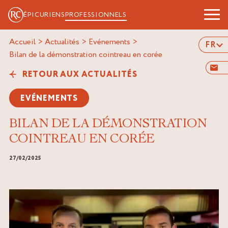
ÉPICURIENS
PROFESSIONNELS
Accueil
>
Actualités
>
Evénements
>
FR
bilan de la démonstration cointreau en corée
RETOUR AUX ACTUALITÉS
EVÉNEMENTS
BILAN DE LA DÉMONSTRATION
COINTREAU EN CORÉE
27/02/2025