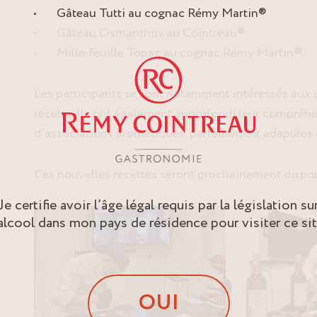
Gâteau Tutti au cognac Rémy Martin®
Gâteau Osmanthus au Cointreau®
Mille-feuille Topaz au cognac Rémy Martin®
Les participants se sont notamment intéressés aux c
recette. Ils ont également approfondi leur compréhe
d’associations aromatiques, parfaitement adaptées a
Ces nouvelles recettes seront prochainement disponi
Je certifie avoir l’âge légal requis par la législation su
’alcool dans mon pays de résidence pour visiter ce sit
OUI