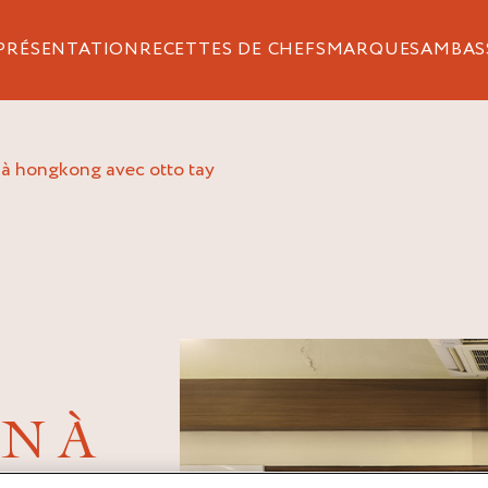
PRÉSENTATION
RECETTES DE CHEFS
MARQUES
AMBAS
 à hongkong avec otto tay
N À