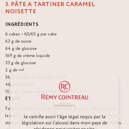
3. PÂTE A TARTINER CARAMEL
NOISETTE
INGRÉDIENTS
6 cakes – 60/65 g par cake
63 g de sucre
64 g de glucose
169 g de crème liquide
33 g de glucose
2 g de sel
56 g de pâte de noisettes 100%
46 g de beurre
15 g de Cognac Rémy Martin® 50% vol.
ÉTAPE
Faire un caramel avec le sucre et le glucose. Déglacer avec
la crème chaude, le lait et le glucose, porter à ébullition et
Je certifie avoir l’âge légal requis par la
législation sur l’alcool dans mon pays de
stopper. Faire attention que tous les sucres aient bien fondu
résidence pour visiter ce site.