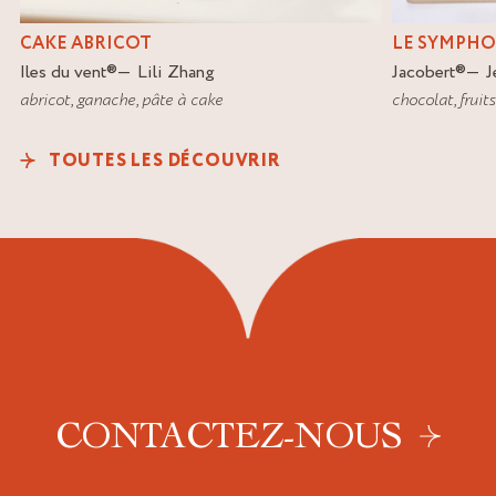
CAKE ABRICOT
LE SYMPHO
Iles du vent
®
Lili Zhang
Jacobert
®
J
abricot
,
ganache
,
pâte à cake
chocolat
,
fruit
TOUTES LES DÉCOUVRIR
CONTACTEZ-NOUS