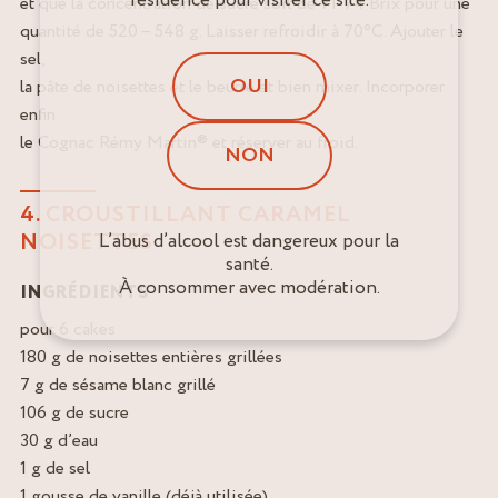
et que la concentration de sucre soit de 71-74 Brix pour une
quantité de 520 – 548 g. Laisser refroidir à 70°C. Ajouter le
sel,
OUI
la pâte de noisettes et le beurre et bien mixer. Incorporer
enfin
le Cognac Rémy Martin® et réserver au froid.
NON
4. CROUSTILLANT CARAMEL
NOISETTES
L’abus d’alcool est dangereux pour la
santé.
À consommer avec modération.
INGRÉDIENTS
pour 6 cakes
180 g de noisettes entières grillées
7 g de sésame blanc grillé
106 g de sucre
30 g d’eau
1 g de sel
1 gousse de vanille (déjà utilisée)