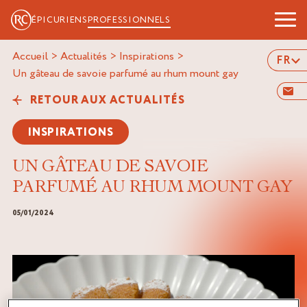
ÉPICURIENS
PROFESSIONNELS
Accueil
>
Actualités
>
Inspirations
>
FR
un gâteau de savoie parfumé au rhum mount gay
RETOUR AUX ACTUALITÉS
INSPIRATIONS
UN GÂTEAU DE SAVOIE
PARFUMÉ AU RHUM MOUNT GAY
05/01/2024