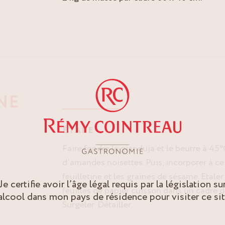
INE
ÉTAPE
Faire fondre le gianduja et le beurre à 45°
d’amandes noisettes. Puis, incorporer à ce
feuilletine et les graines de sésame. Etaler
Je certifie avoir l’âge légal requis par la législation su
feuilles de papier cuisson dans un cadre 
’alcool dans mon pays de résidence pour visiter ce sit
Surgeler. Détailler.