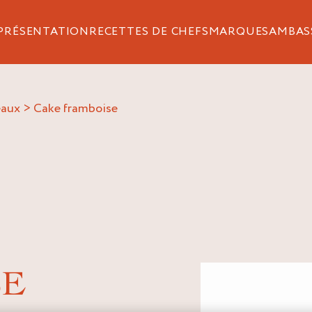
PRÉSENTATION
RECETTES DE CHEFS
MARQUES
AMBAS
eaux
>
cake framboise
SE