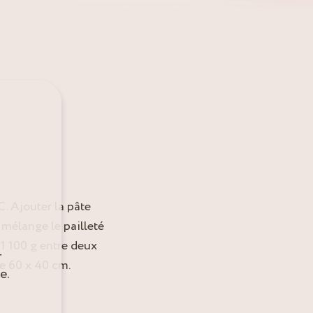
C. Ajouter la pâte
 mélange le pailleté
 1 100 g entre deux
r
de 60 x 40 cm.
e.