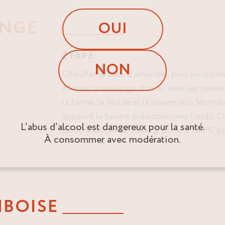
ANGE
OUI
ÉTAPE
NON
Chauffer la pâte d’amandes puis incorpore
Monter le mélange obtenu avec les zestes
la farine, la fécule et la levure puis les mé
appareil le beurre préalablement fondu. C
L’abus d’alcool est dangereux pour la santé.
de 60 x 40 cm de 1 800 g. Cuire à 180°C p
À consommer avec modération.
MBOISE