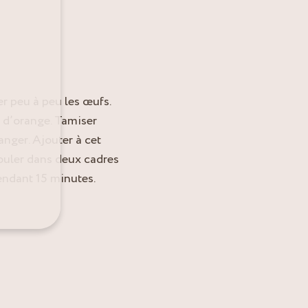
r peu à peu les œufs.
 d’orange. Tamiser
langer. Ajouter à cet
ouler dans deux cadres
endant 15 minutes.