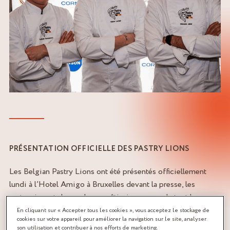
PRÉSENTATION OFFICIELLE DES PASTRY LIONS
Les Belgian Pastry Lions ont été présentés officiellement
lundi à l’Hotel Amigo à Bruxelles devant la presse, les
partenaires et de nombreux pâtissiers venus de tout le pays.
Leur coach,
Marc Ducobu
, a souligné la préparation intensive
En cliquant sur « Accepter tous les cookies », vous acceptez le stockage de
cookies sur votre appareil pour améliorer la navigation sur le site, analyser
des derniers mois pour atteindre la perfection en réponse
son utilisation et contribuer à nos efforts de marketing.