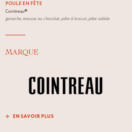
POULE EN FÊTE
Cointreau
®
ganache
,
mousse au chocolat
,
pâte à biscuit
,
pâte sablée
MARQUE
EN SAVOIR PLUS