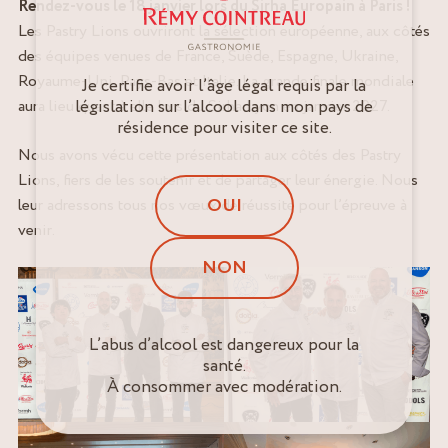
Rendez-vous le 18 janvier lors du Sirha Europain à Paris !
Les Pastry Lions ouvriront la sélection européenne, aux côtés
des équipes venues de France, Suède, Espagne, Ukraine,
Royaume‑Uni, Pays‑Bas et Italie. La grande finale mondiale
Je certifie avoir l’âge légal requis par la
aura lieu quant à elle lors du Sirha Lyon en janvier 2027.
législation sur l’alcool dans mon pays de
résidence pour visiter ce site.
Nous avons vécu cette présentation aux côtés des Pastry
Lions, fiers de les soutenir et de partager leur énergie. Nous
OUI
leur adressons tous nos vœux de réussite pour l’épreuve à
venir.
NON
L’abus d’alcool est dangereux pour la
santé.
À consommer avec modération.