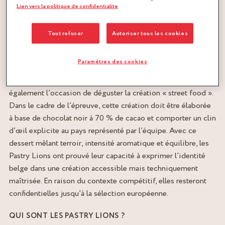
aux exigences de la sélection européenne à venir : perfection
Lien vers la politique de confidentialite
technique, cohérence créative et équilibre des saveurs.
Tout refuser
Autoriser tous les cookies
Les invités ont pu découvrir les créations de l’équipe à
travers d’impressionnantes sculptures en chocolat, en sucre
Paramètres des cookies
et en glace d’une qualité exceptionnelle qui souligne le très
haut niveau artistique et technique des Pastry Lions. Ce fut
également l’occasion de déguster la création « street food ».
Dans le cadre de l’épreuve, cette création doit être élaborée
à base de chocolat noir à 70 % de cacao et comporter un clin
d’œil explicite au pays représenté par l’équipe. Avec ce
dessert mêlant terroir, intensité aromatique et équilibre, les
Pastry Lions ont prouvé leur capacité à exprimer l’identité
belge dans une création accessible mais techniquement
maîtrisée. En raison du contexte compétitif, elles resteront
confidentielles jusqu’à la sélection européenne.
QUI SONT LES PASTRY LIONS ?