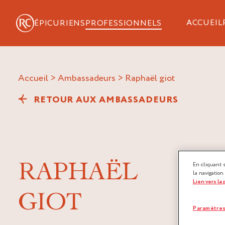
ACCUEIL
ÉPICURIENS
PROFESSIONNELS
Accueil
>
Ambassadeurs
>
raphaël giot
RETOUR AUX AMBASSADEURS
RAPHAËL
En cliquant 
la navigation
Lien vers la
GIOT
Paramètres