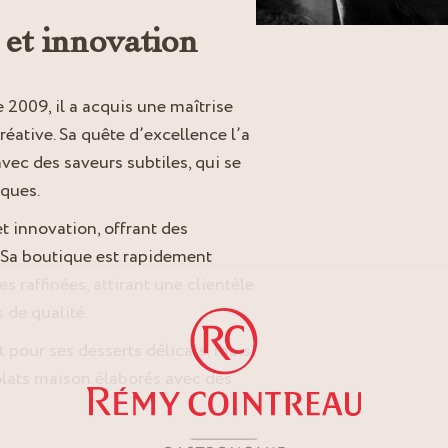
 et innovation
2009, il a acquis une maîtrise
éative. Sa quête d’excellence l’a
vec des saveurs subtiles, qui se
iques.
t innovation, offrant des
. Sa boutique est rapidement
 raffinées, attirant une clientèle
 de qualité.
pour ses desserts délicats, mais
olats maison élaborés avec des