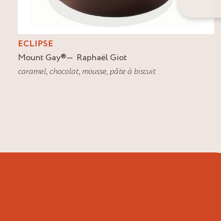
ECLIPSE
Mount Gay
®
Raphaël Giot
caramel
,
chocolat
,
mousse
,
pâte à biscuit