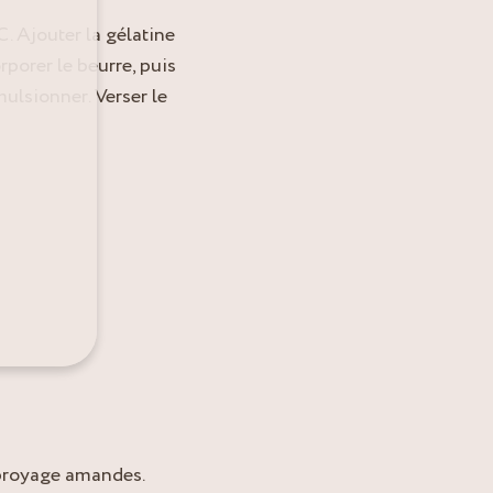
C. Ajouter la gélatine
rporer le beurre, puis
mulsionner. Verser le
e broyage amandes.