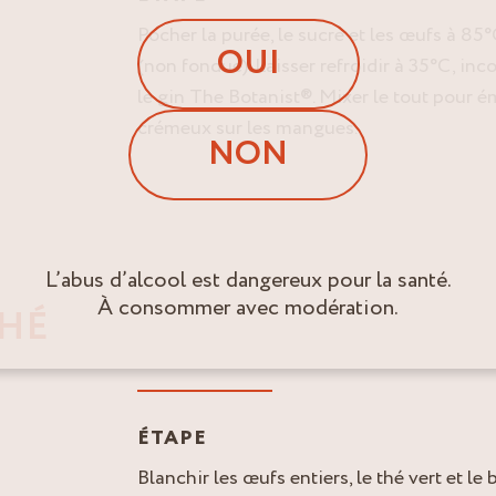
Pocher la purée, le sucre et les œufs à 85°
OUI
(non fondue). Laisser refroidir à 35°C, inco
le gin The Botanist®. Mixer le tout pour é
crémeux sur les mangues.
NON
L’abus d’alcool est dangereux pour la santé.
À consommer avec modération.
THÉ
ÉTAPE
Blanchir les œufs entiers, le thé vert et l