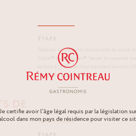
ÉTAPE
Réaliser un caramel blond avec le sucre. E
Silpat® ou Flexipan®. Verser le caramel su
le tout à 175°C au four pendant environ 15
refroidir complètement.
TS DE
Je certifie avoir l’âge légal requis par la législation su
’alcool dans mon pays de résidence pour visiter ce sit
ÉTAPE