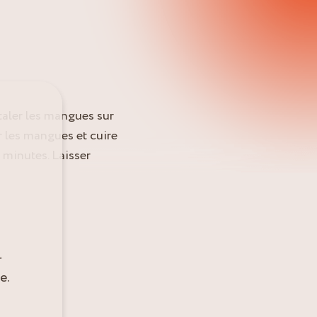
taler les mangues sur
r les mangues et cuire
 minutes. Laisser
r
e.